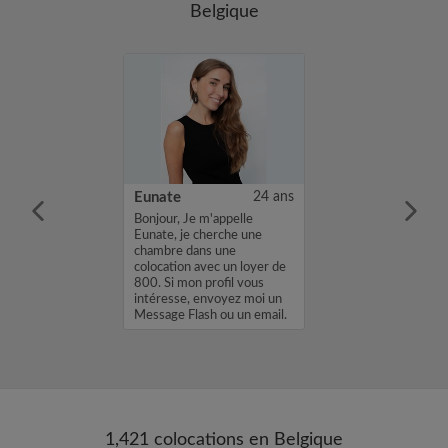
Belgique
25 ans
Eunate
24 ans
m'appelle Brice,
Bonjour, Je m'appelle
une chambre
Eunate, je cherche une
location avec un
chambre dans une
. Si mon profil
colocation avec un loyer de
sse, envoyez
800. Si mon profil vous
age Flash ou un
intéresse, envoyez moi un
 Brice...
Message Flash ou un email.
Merci, Eunate...
1,421 colocations en Belgique