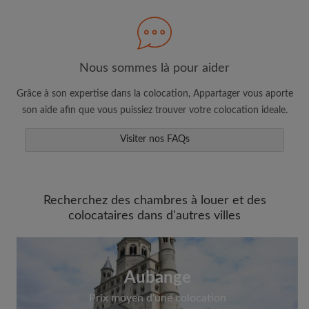
Nous sommes là pour aider
Faites une recherche selon ce qui vous
semble important
Grâce à son expertise dans la colocation, Appartager vous aporte
Consultez les chambres et les profils des
son aide afin que vous puissiez trouver votre colocation ideale.
colocataires
Visiter nos FAQs
Sauvegardez vos recherches
Recevez des alertes pour toute nouvelle
annonce correspondant à vos critères
Faites vos demandes de visites
Recherchez des chambres à louer et des
colocataires dans d'autres villes
Faites part aux propriétaires et aux
colocataires de ce que vous cherchez
exactement
Aubange
Prix moyen d'une colocation