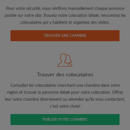
Pour votre sécurité, nous vérifions manuellement chaque annonce
postée sur notre site. Trouvez votre colocation idéale, rencontrez les
colocataires qui y habitent et organisez des visites.
TROUVER UNE CHAMBRE
Adresse email
Mot de passe
Trouver des colocataires
J'ai lu, compris et accepte les
Conditions d'utilisation
d'Appartager.be
et ai pris connaissance de la
Politique de
Confidentialité
Consultez les colocataires cherchant une chambre dans votre
région et trouver la personne idéale pour votre colocation. Offrez
leur votre chambre directement ou attendez qu'ils vous contactent,
CRÉER PROFIL
c'est votre choix!
Je souhaite recevoir des offres exclusives et des mises à
jour du compte par e-mail
PUBLIER VOTRE CHAMBRE