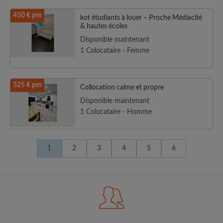
450 € pm
kot étudiants à louer – Proche Médiacité
& hautes écoles
Disponible maintenant
1 Colocataire - Femme
525 € pm
Collocation calme et propre
Disponible maintenant
1 Colocataire - Homme
1
2
3
4
5
6