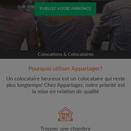
PUBLIEZ VOTRE ANNONCE
Inscrivez-vous avec Facebook
Nous ne publierons jamais sur votre page sans
votre accord
Colocations & Colocataires
OU
Pourquoi utiliser Appartager?
Loyer max par mois (€)
Un colocataire heureux est un colocataire qui reste
plus longtemps! Chez Appartager, notre priorité est
la mise en relation de qualité
Prénom
Trouver une chambre