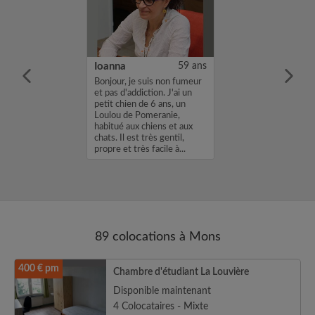
20 ans
Ioanna
59 ans
m'appelle
Bonjour, je suis non fumeur
je cherche une
et pas d'addiction. J'ai un
ns une
petit chien de 6 ans, un
vec un loyer de
Loulou de Pomeranie,
profil vous
habitué aux chiens et aux
envoyez moi un
chats. Il est très gentil,
sh ou un email.
propre et très facile à...
89 colocations à Mons
400 € pm
Chambre d'étudiant La Louvière
Disponible maintenant
4 Colocataires - Mixte