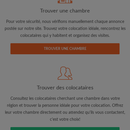
Trouver une chambre
Adresse email
Pour votre sécurité, nous vérifions manuellement chaque annonce
postée sur notre site. Trouvez votre colocation idéale, rencontrez les
colocataires qui y habitent et organisez des visites.
Mot de passe
TROUVER UNE CHAMBRE
J'ai lu, compris et accepte les
Conditions d'utilisation
d'Appartager.be
et ai pris connaissance de la
Politique de
Confidentialité
CRÉER PROFIL
Trouver des colocataires
Je souhaite recevoir des offres exclusives et des mises à
jour du compte par e-mail
Consultez les colocataires cherchant une chambre dans votre
région et trouver la personne idéale pour votre colocation. Offrez
leur votre chambre directement ou attendez qu'ils vous contactent,
c'est votre choix!