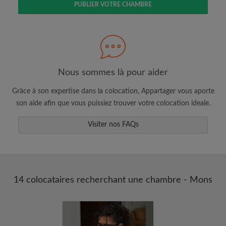
PUBLIER VOTRE CHAMBRE
Faites une recherche selon ce qui vous
semble important
Consultez les chambres et les profils des
colocataires
Sauvegardez vos recherches
Nous sommes là pour aider
Recevez des alertes pour toute nouvelle
Grâce à son expertise dans la colocation, Appartager vous aporte
annonce correspondant à vos critères
son aide afin que vous puissiez trouver votre colocation ideale.
Faites vos demandes de visites
Faites part aux propriétaires et aux
Visiter nos FAQs
colocataires de ce que vous cherchez
exactement
14 colocataires recherchant une chambre - Mons