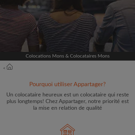
Inscrivez-vous avec Facebook
Nous ne publierons jamais sur votre page sans
votre accord
OU
Colocations Mons & Colocataires Mons
Loyer max par mois (€)
<
Prénom
Pourquoi utiliser Appartager?
Un colocataire heureux est un colocataire qui reste
plus longtemps! Chez Appartager, notre priorité est
la mise en relation de qualité