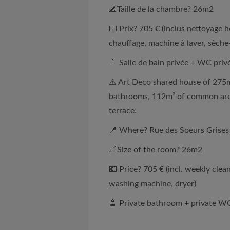
📐Taille de la chambre? 26m2
💶 Prix? 705 € (inclus nettoyage h
chauffage, machine à laver, sèche-
🚿 Salle de bain privée + WC priv
⚠️ Art Deco shared house of 275
bathrooms, 112m² of common areas
terrace.
📍 Where? Rue des Soeurs Grises
📐Size of the room? 26m2
💶 Price? 705 € (incl. weekly clean
washing machine, dryer)
🚿 Private bathroom + private W