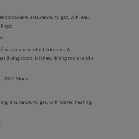
ebdomadaire, assurance, tv, gaz, wifi, eau,
linge)
ée
m² is composed of 6 bedrooms, 6
 (living room, kitchen, dining room) and a
 , 7000 Mons
ing, insurance, tv, gas, wifi, water, heating,
C