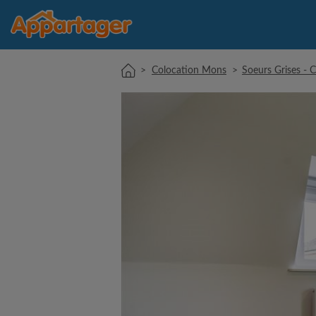
>
Colocation Mons
>
Soeurs Grises - 