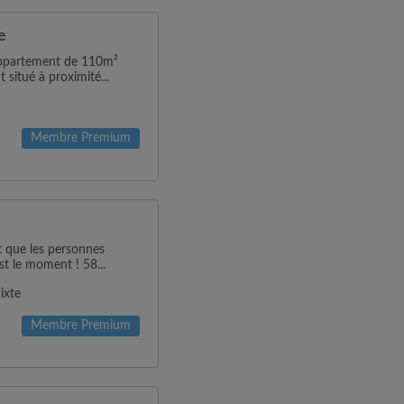
e
 appartement de 110m²
itué à proximité...
Membre Premium
nt que les personnes
st le moment ! 58...
ixte
Membre Premium