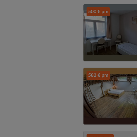
500 € pm
582 € pm