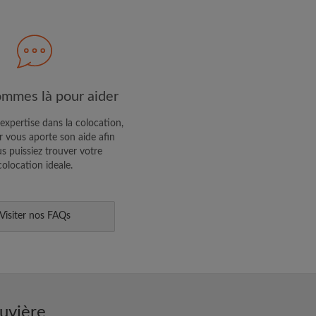
R PROFIL
ffres exclusives et des mises à
mmes là pour aider
expertise dans la colocation,
 vous aporte son aide afin
s puissiez trouver votre
colocation ideale.
Visiter nos FAQs
uvière