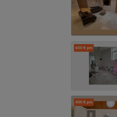
650 € pm
400 € pm