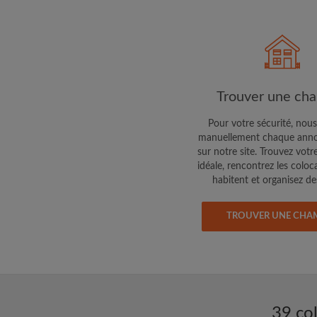
Faites part aux propri
colocataires de ce qu
exactement
Trouver une ch
Pour votre sécurité, nous
manuellement chaque anno
sur notre site. Trouvez votr
idéale, rencontrez les coloc
habitent et organisez des
TROUVER UNE CHA
39 co