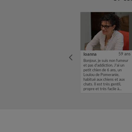
40 ans
Doğa
26 ans
Ioanna
59 ans
 une
Bonjour, Je m'appelle Doğa,
Bonjour, je suis non fumeur
ils de
je cherche une chambre
et pas d'addiction. J'ai un
 ...
dans une colocation avec un
petit chien de 6 ans, un
loyer de 500. Si mon profil
Loulou de Pomeranie,
vous intéresse, envoyez
habitué aux chiens et aux
moi un Message Flash ou un
chats. Il est très gentil,
email. Merci, Doğa...
propre et très facile à...