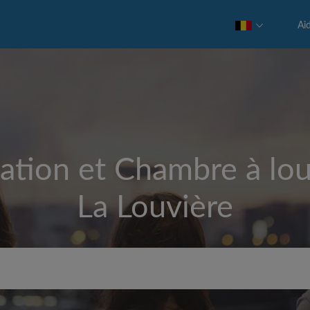
Ai
ation et Chambre à lou
La Louvière
Loyer max par mois (€)