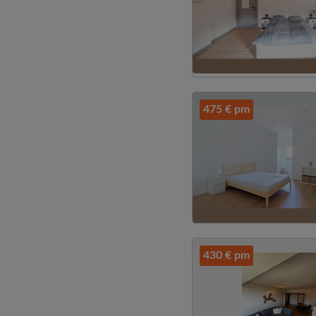
475 € pm
430 € pm