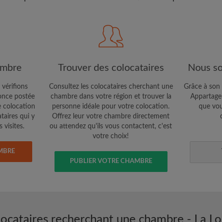
étaires et aux
Confidentialité
e vous cherchez
CRÉE
Je souhaite recevoir des o
ambre
Trouver des colocataires
Nous so
jour du compte par e-mail
 vérifions
Consultez les colocataires cherchant une
Grâce à son 
nce postée
chambre dans votre région et trouver la
Appartager
e colocation
personne idéale pour votre colocation.
que vou
ataires qui y
Offrez leur votre chambre directement
 visites.
ou attendez qu'ils vous contactent, c'est
votre choix!
MBRE
PUBLIER VOTRE CHAMBRE
locataires recherchant une chambre - La Lo