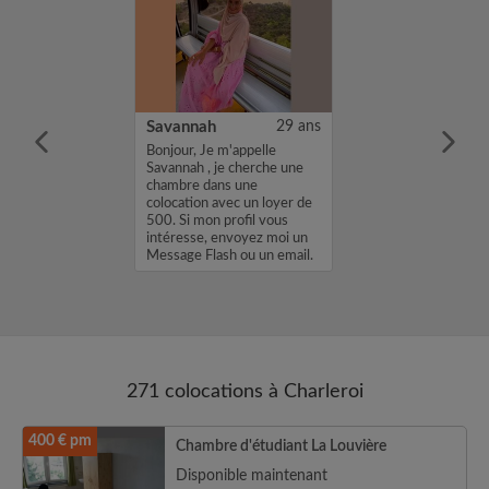
43 ans
Savannah
29 ans
un appart pas
Bonjour, Je m'appelle
nvirons de
Savannah , je cherche une
hambre 1wc 1
chambre dans une
uffisent...
colocation avec un loyer de
500. Si mon profil vous
intéresse, envoyez moi un
Message Flash ou un email.
Merci, Sav...
271 colocations à Charleroi
400 € pm
Chambre d'étudiant La Louvière
Disponible maintenant