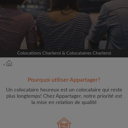
Inscrivez-vous avec Facebook
Nous ne publierons jamais sur votre page sans
votre accord
OU
Colocations Charleroi & Colocataires Charleroi
Loyer max par mois (€)
<
Prénom
Pourquoi utiliser Appartager?
Un colocataire heureux est un colocataire qui reste
plus longtemps! Chez Appartager, notre priorité est
la mise en relation de qualité