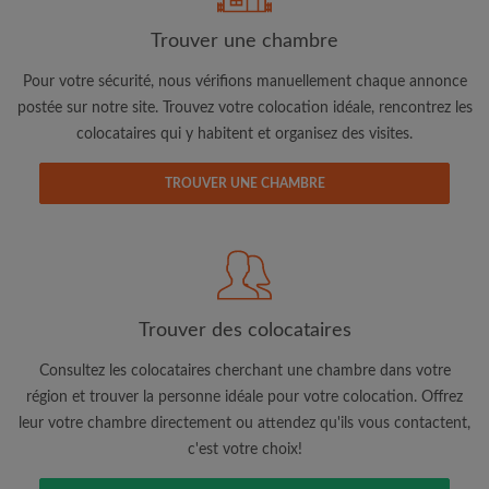
Trouver une chambre
Adresse email
Pour votre sécurité, nous vérifions manuellement chaque annonce
postée sur notre site. Trouvez votre colocation idéale, rencontrez les
colocataires qui y habitent et organisez des visites.
Mot de passe
TROUVER UNE CHAMBRE
J'ai lu, compris et accepte les
Conditions d'utilisation
d'Appartager.be
et ai pris connaissance de la
Politique de
Confidentialité
CRÉER PROFIL
Trouver des colocataires
Je souhaite recevoir des offres exclusives et des mises à
jour du compte par e-mail
Consultez les colocataires cherchant une chambre dans votre
région et trouver la personne idéale pour votre colocation. Offrez
leur votre chambre directement ou attendez qu'ils vous contactent,
c'est votre choix!