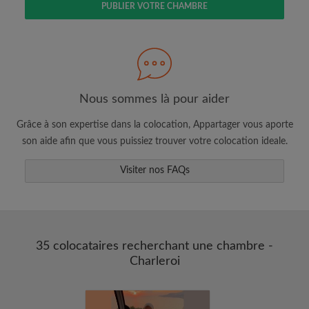
PUBLIER VOTRE CHAMBRE
Faites une recherche selon ce qui vous
semble important
Consultez les chambres et les profils des
colocataires
Sauvegardez vos recherches
Nous sommes là pour aider
Recevez des alertes pour toute nouvelle
Grâce à son expertise dans la colocation, Appartager vous aporte
annonce correspondant à vos critères
son aide afin que vous puissiez trouver votre colocation ideale.
Faites vos demandes de visites
Faites part aux propriétaires et aux
Visiter nos FAQs
colocataires de ce que vous cherchez
exactement
35 colocataires recherchant une chambre -
Charleroi