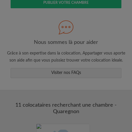
PUBLIER VOTRE CHAMBRE
Faites une recherche selon ce qui vous
semble important
Consultez les chambres et les profils des
colocataires
Sauvegardez vos recherches
Nous sommes là pour aider
Recevez des alertes pour toute nouvelle
Grâce à son expertise dans la colocation, Appartager vous aporte
annonce correspondant à vos critères
son aide afin que vous puissiez trouver votre colocation ideale.
Faites vos demandes de visites
Faites part aux propriétaires et aux
Visiter nos FAQs
colocataires de ce que vous cherchez
exactement
11 colocataires recherchant une chambre -
Quaregnon