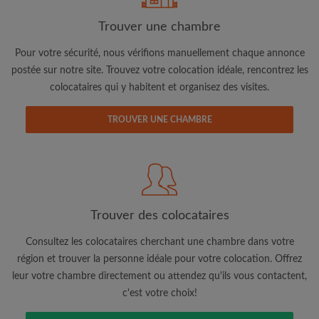
Trouver une chambre
Adresse email
Pour votre sécurité, nous vérifions manuellement chaque annonce
postée sur notre site. Trouvez votre colocation idéale, rencontrez les
colocataires qui y habitent et organisez des visites.
Mot de passe
TROUVER UNE CHAMBRE
J'ai lu, compris et accepte les
Conditions d'utilisation
d'Appartager.be
et ai pris connaissance de la
Politique de
Confidentialité
CRÉER PROFIL
Trouver des colocataires
Je souhaite recevoir des offres exclusives et des mises à
jour du compte par e-mail
Consultez les colocataires cherchant une chambre dans votre
région et trouver la personne idéale pour votre colocation. Offrez
leur votre chambre directement ou attendez qu'ils vous contactent,
c'est votre choix!