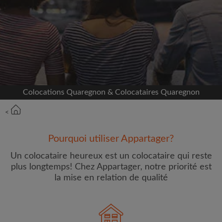
Inscrivez-vous avec Facebook
Nous ne publierons jamais sur votre page sans
votre accord
OU
Colocations Quaregnon & Colocataires Quaregnon
Loyer max par mois (€)
<
Prénom
Pourquoi utiliser Appartager?
Un colocataire heureux est un colocataire qui reste
plus longtemps! Chez Appartager, notre priorité est
la mise en relation de qualité