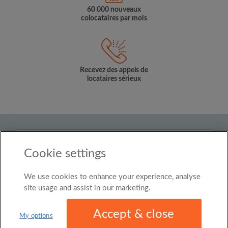
60 000 nouveaux
colocataires par mois
Recevez des appels de
locataires sérieux
Pays
Cookie settings
Belgium
We use cookies to enhance your experience, analyse
© Roomgo Limited 2025 - 21 Market Place, Stockport,
United Kingdom, SK1 1EU
site usage and assist in our marketing.
Accept & close
My options