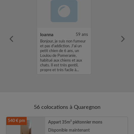
34 ans
Ioanna
59 ans
m'appelle
Bonjour, je suis non fumeur
cherche une
et pas d'addiction. J'ai un
ns une
petit chien de 6 ans, un
vec un loyer de
Loulou de Pomeranie,
profil vous
habitué aux chiens et aux
envoyez moi un
chats. Il est très gentil,
sh ou un email.
propre et très facile à...
n...
56 colocations à Quaregnon
540 € pm
Appart 35m² piétonnier mons
Disponible maintenant