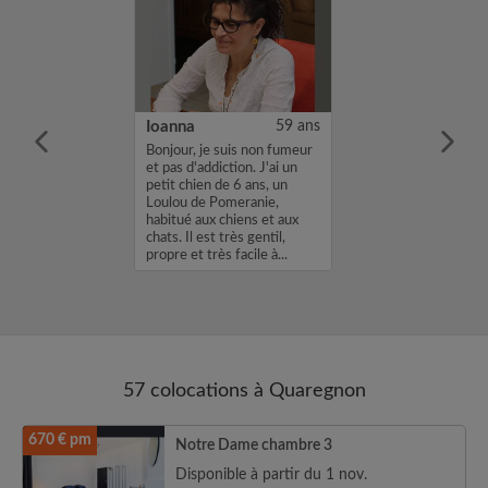
20 ans
Ioanna
59 ans
m'appelle
Bonjour, je suis non fumeur
je cherche une
et pas d'addiction. J'ai un
ns une
petit chien de 6 ans, un
vec un loyer de
Loulou de Pomeranie,
profil vous
habitué aux chiens et aux
envoyez moi un
chats. Il est très gentil,
sh ou un email.
propre et très facile à...
57 colocations à Quaregnon
670 € pm
Notre Dame chambre 3
Disponible à partir du 1 nov.