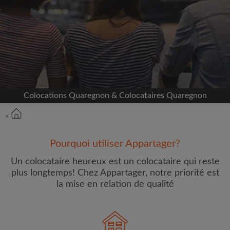
Inscrivez-vous avec Facebook
Nous ne publierons jamais sur votre page sans
votre accord
OU
Colocations Quaregnon & Colocataires Quaregnon
Loyer max par mois (€)
<
Prénom
Pourquoi utiliser Appartager?
Un colocataire heureux est un colocataire qui reste
plus longtemps! Chez Appartager, notre priorité est
la mise en relation de qualité