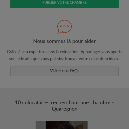
PUBLIER VOTRE CHAMBRE
Faites une recherche selon ce qui vous
semble important
Consultez les chambres et les profils des
colocataires
Sauvegardez vos recherches
Nous sommes là pour aider
Recevez des alertes pour toute nouvelle
Grâce à son expertise dans la colocation, Appartager vous aporte
annonce correspondant à vos critères
son aide afin que vous puissiez trouver votre colocation ideale.
Faites vos demandes de visites
Faites part aux propriétaires et aux
Visiter nos FAQs
colocataires de ce que vous cherchez
exactement
10 colocataires recherchant une chambre -
Quaregnon