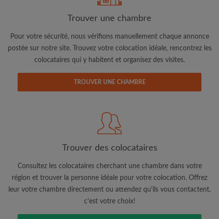
Trouver une chambre
Adresse email
Pour votre sécurité, nous vérifions manuellement chaque annonce
postée sur notre site. Trouvez votre colocation idéale, rencontrez les
colocataires qui y habitent et organisez des visites.
Mot de passe
TROUVER UNE CHAMBRE
J'ai lu, compris et accepte les
Conditions d'utilisation
d'Appartager.be
et ai pris connaissance de la
Politique de
Confidentialité
CRÉER PROFIL
Trouver des colocataires
Je souhaite recevoir des offres exclusives et des mises à
jour du compte par e-mail
Consultez les colocataires cherchant une chambre dans votre
région et trouver la personne idéale pour votre colocation. Offrez
leur votre chambre directement ou attendez qu'ils vous contactent,
c'est votre choix!