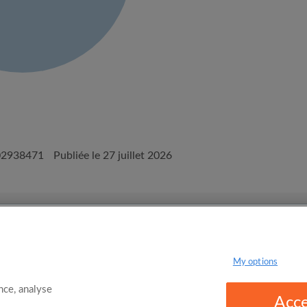
02938471
Publiée le 27 juillet 2026
onditions d'utilisation d'Appartager.be
Politique de confidentialité
My options
ce, analyse
Acce