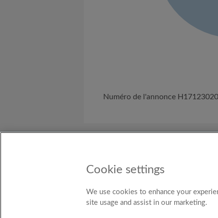
Numéro de l'annonce H1712302
A propos de nous
Besoin d'Aide ?
C
Cookie settings
Pays
Belgium
We use cookies to enhance your experien
site usage and assist in our marketing.
© Ro