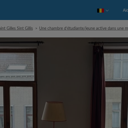
Ai
nt Gilles Sint Gillis
>
Une chambre d’étudiante/jeune active dans une ma