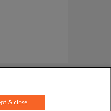
pt & close
1 1EU