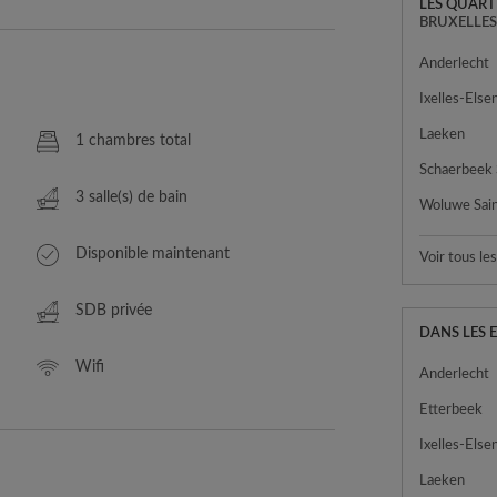
LES QUART
BRUXELLE
Anderlecht
Ixelles-Else
Laeken
1 chambres total
Schaerbeek
3 salle(s) de bain
Disponible maintenant
Voir tous le
SDB privée
DANS LES 
Wifi
Anderlecht
Etterbeek
Ixelles-Else
Laeken