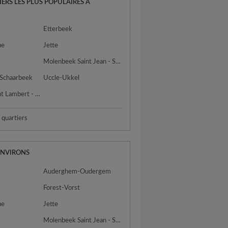
IERS LES PLUS POPULAIRES À
S
Etterbeek
ne
Jette
Molenbeek Saint Jean - Sint Jans Molenbeek
 Schaarbeek
Uccle-Ukkel
Woluwe Saint Lambert - Sint Lambrechts Woluwe
s quartiers
ENVIRONS
Auderghem-Oudergem
Forest-Vorst
ne
Jette
Molenbeek Saint Jean - Sint Jans Molenbeek