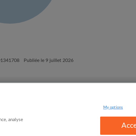
01341708
Publiée le 9 juillet 2026
onditions d'utilisation d'Appartager.be
Politique de confidentialité
My options
ce, analyse
Acce
omgo Limited 2025 - 21 Market Place, Stockport, United Kingdom, SK