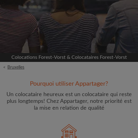
Inscrivez-vous avec Facebook
Nous ne publierons jamais sur votre page sans
votre accord
OU
Colocations Forest-Vorst & Colocataires Forest-Vorst
Loyer max par mois (€)
<
Bruxelles
Prénom
Pourquoi utiliser Appartager?
Un colocataire heureux est un colocataire qui reste
plus longtemps! Chez Appartager, notre priorité est
la mise en relation de qualité