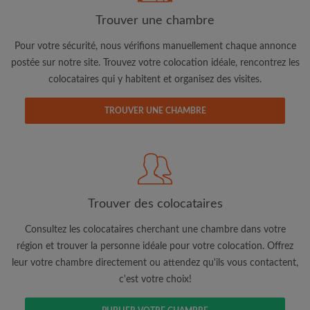
Trouver une chambre
Pour votre sécurité, nous vérifions manuellement chaque annonce
Adresse email
postée sur notre site. Trouvez votre colocation idéale, rencontrez les
colocataires qui y habitent et organisez des visites.
Mot de passe
TROUVER UNE CHAMBRE
J'ai lu, compris et accepte les
Conditions d'utilisation
d'Appartager.be
et ai pris connaissance de la
Politique de
Confidentialité
CRÉER PROFIL
Trouver des colocataires
Je souhaite recevoir des offres exclusives et des mises à
Consultez les colocataires cherchant une chambre dans votre
jour du compte par e-mail
région et trouver la personne idéale pour votre colocation. Offrez
leur votre chambre directement ou attendez qu'ils vous contactent,
c'est votre choix!