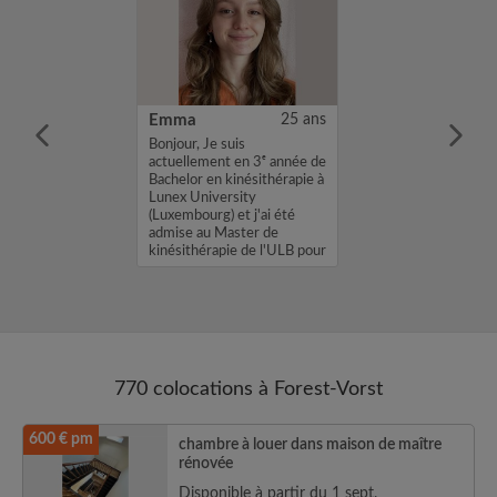
35 ans
Emma
25 ans
 m'appelle Ange,
Bonjour, Je suis
une chambre
actuellement en 3ᵉ année de
location avec un
Bachelor en kinésithérapie à
. Si mon profil
Lunex University
sse, envoyez
(Luxembourg) et j'ai été
age Flash ou un
admise au Master de
, Ange...
kinésithérapie de l'ULB pour
l'année académ...
770 colocations à Forest-Vorst
600 € pm
chambre à louer dans maison de maître
rénovée
Disponible à partir du 1 sept.