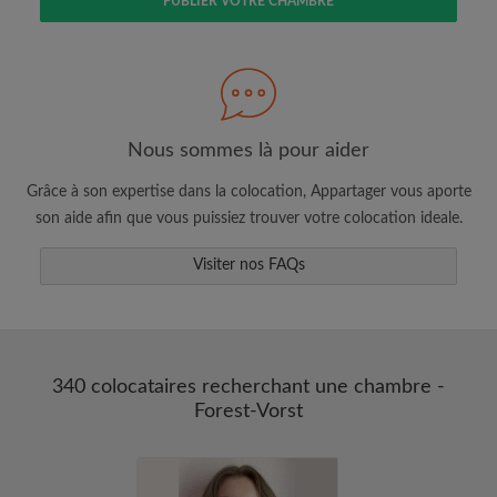
PUBLIER VOTRE CHAMBRE
Faites une recherche selon ce qui vous
semble important
Consultez les chambres et les profils des
colocataires
Sauvegardez vos recherches
Nous sommes là pour aider
Recevez des alertes pour toute nouvelle
Grâce à son expertise dans la colocation, Appartager vous aporte
annonce correspondant à vos critères
son aide afin que vous puissiez trouver votre colocation ideale.
Faites vos demandes de visites
Visiter nos FAQs
Faites part aux propriétaires et aux
colocataires de ce que vous cherchez
exactement
340 colocataires recherchant une chambre -
Forest-Vorst