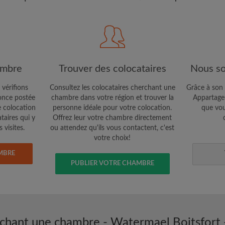
e visites
J'ai lu, compris et accepte
étaires et aux
d'Appartager.be
et ai pris co
Confidentialité
e vous cherchez
CRÉE
ambre
Trouver des colocataires
Nous so
Je souhaite recevoir des o
 vérifions
Consultez les colocataires cherchant une
Grâce à son 
jour du compte par e-mail
nce postée
chambre dans votre région et trouver la
Appartager
e colocation
personne idéale pour votre colocation.
que vou
ataires qui y
Offrez leur votre chambre directement
 visites.
ou attendez qu'ils vous contactent, c'est
votre choix!
MBRE
PUBLIER VOTRE CHAMBRE
rchant une chambre - Watermael Boitsfor