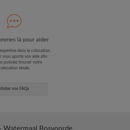
 les
Conditions d'utilisation
nnaissance de la
Politique de
R PROFIL
mmes là pour aider
ffres exclusives et des mises à
expertise dans la colocation,
 vous aporte son aide afin
s puissiez trouver votre
colocation ideale.
Visiter nos FAQs
t - Watermaal Bosvoorde