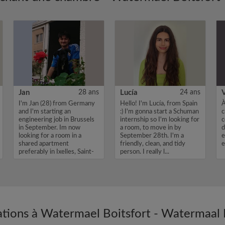
Jan
28 ans
Lucía
24 ans
V
I'm Jan (28) from Germany
Hello! I'm Lucía, from Spain
À
and I'm starting an
:) I'm gonna start a Schuman
c
engineering job in Brussels
internship so I'm looking for
c
in September. Im now
a room, to move in by
d
looking for a room in a
September 28th. I'm a
e
shared apartment
friendly, clean, and tidy
e
preferably in Ixelles, Saint-
person. I really l...
Gilles or Etter...
ations à Watermael Boitsfort - Watermaal