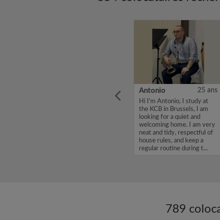
19 ans
Julien
23 ans
Antonio
25 ans
ULB en
Je rejoins l’école Vatel et
Hi I'm Antonio, I study at
près 2
j’aurai besoin d’un
the KCB in Brussels, I am
appartement pour 1 an...
looking for a quiet and
erche
welcoming home. I am very
ureuse
neat and tidy, respectful of
c avec
house rules, and keep a
plu...
regular routine during t...
789 coloc