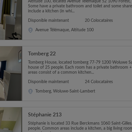
Altitude 100, located Avenue Telemaque 52 1090 Forest, 
Some have a private bathroom and toilet and some shar
include a kitchen (in whi...
Disponible maintenant
20 Colocataires
Avenue Télémaque, Altitude 100
Tomberg 22
Tomberg House, located tomberg 77-79 1200 Woluwe Sain
house of 25 people. Each room has a private bathroom +
areas consist of a common kitchen...
Disponible maintenant
24 Colocataires
Tomberg, Woluwe-Saint-Lambert
Stéphanie 213
Stéphanie is located 33 Rue Berckmans 1060 Saint-Gilles. 
people. Common areas include a kitchen, a big living room