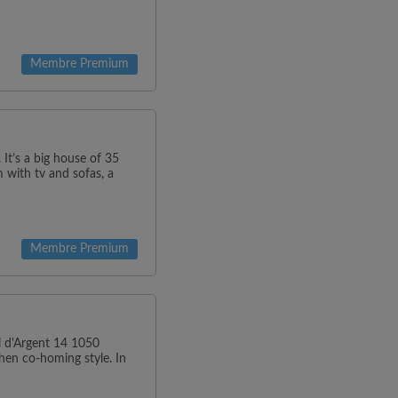
Membre Premium
It’s a big house of 35
 with tv and sofas, a
Membre Premium
al d'Argent 14 1050
hen co-homing style. In