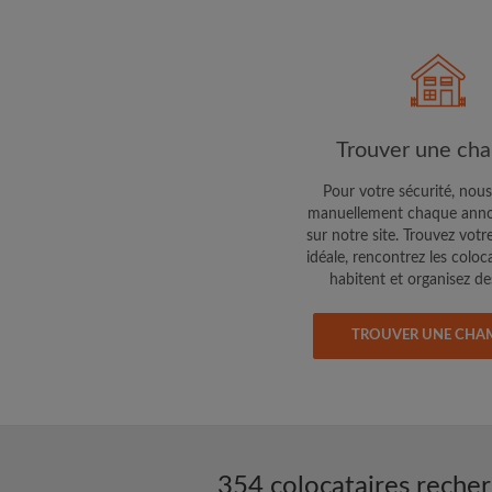
Faites vos demandes d
Faites part aux propri
colocataires de ce qu
exactement
Trouver une ch
Pour votre sécurité, nous
manuellement chaque anno
sur notre site. Trouvez votr
idéale, rencontrez les coloc
habitent et organisez des
TROUVER UNE CHA
354 colocataires reche