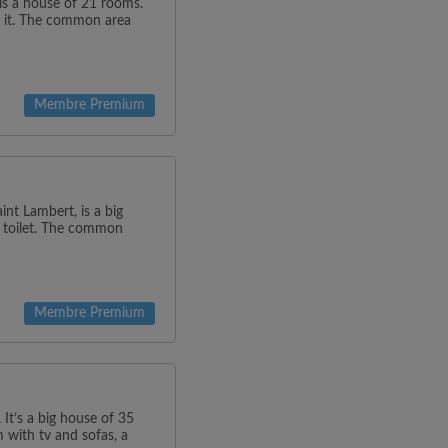
is a house of 21 rooms.
e it. The common area
Membre Premium
t Lambert, is a big
 toilet. The common
Membre Premium
It’s a big house of 35
 with tv and sofas, a