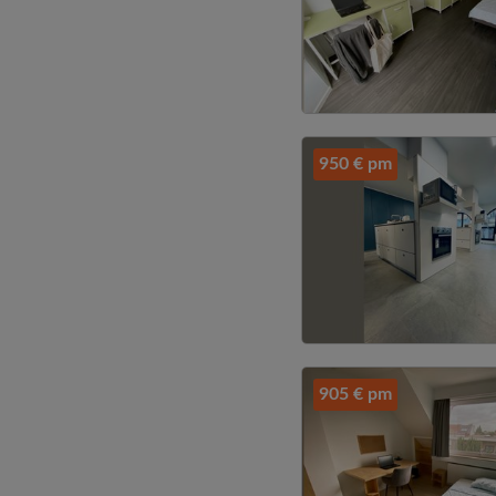
950 € pm
905 € pm