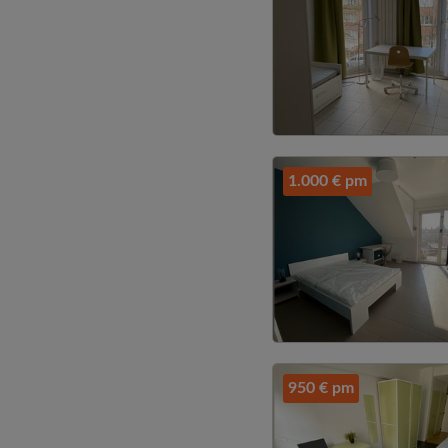
1.000 € pm
950 € pm