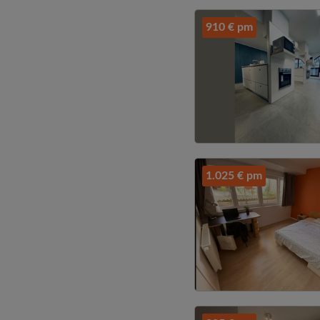
910 € pm
1.025 € pm