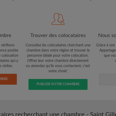
étaires et aux
Confidentialité
e vous cherchez
CRÉE
Je souhaite recevoir des o
ambre
Trouver des colocataires
Nous so
jour du compte par e-mail
 vérifions
Consultez les colocataires cherchant une
Grâce à son 
nce postée
chambre dans votre région et trouver la
Appartager
e colocation
personne idéale pour votre colocation.
que vou
ataires qui y
Offrez leur votre chambre directement
 visites.
ou attendez qu'ils vous contactent, c'est
votre choix!
MBRE
PUBLIER VOTRE CHAMBRE
aires recherchant une chambre - Saint Gilles