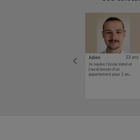
30 ans
Gemima
20 ans
Julien
23 ans
iendly
Une colocation moderne et
Je rejoins l’école Vatel et
sional
lumineuse ...
j’aurai besoin d’un
I'm
appartement pour 1 an...
a
s. I'm