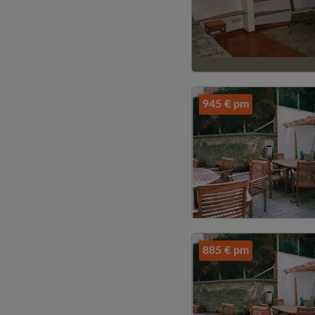
945 € pm
885 € pm