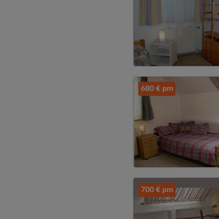
680 € pm
700 € pm