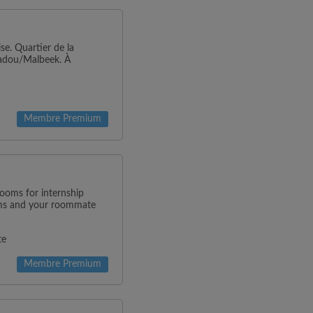
e. Quartier de la
adou/Malbeek. À
Membre Premium
rooms for internship
oms and your roommate
te
Membre Premium