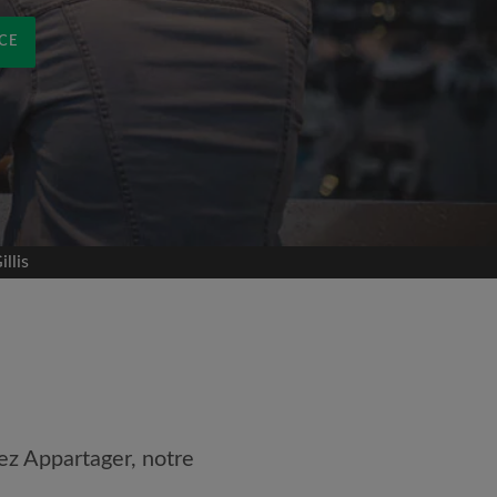
CE
llis
ez Appartager, notre
 les
Conditions d'utilisation
nnaissance de la
Politique de