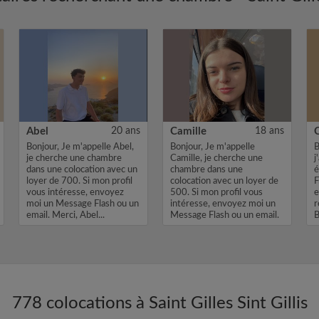
Abel
20 ans
Camille
18 ans
Bonjour, Je m'appelle Abel,
Bonjour, Je m'appelle
B
je cherche une chambre
Camille, je cherche une
j
dans une colocation avec un
chambre dans une
é
loyer de 700. Si mon profil
colocation avec un loyer de
F
vous intéresse, envoyez
500. Si mon profil vous
e
moi un Message Flash ou un
intéresse, envoyez moi un
r
email. Merci, Abel...
Message Flash ou un email.
B
Merci, Camil...
778 colocations à Saint Gilles Sint Gillis