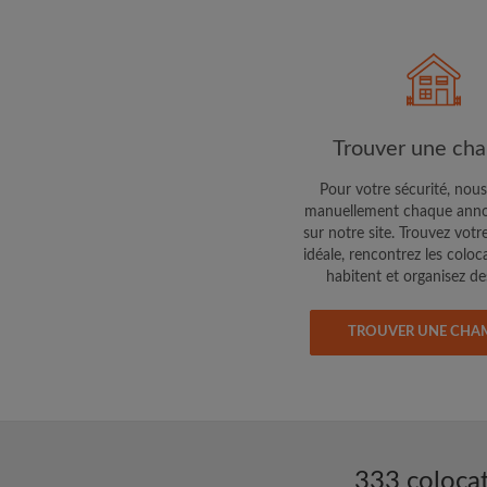
Faites part aux propri
colocataires de ce qu
exactement
Trouver une ch
Pour votre sécurité, nous
manuellement chaque anno
sur notre site. Trouvez votr
idéale, rencontrez les coloc
habitent et organisez des
TROUVER UNE CHA
333 colocat