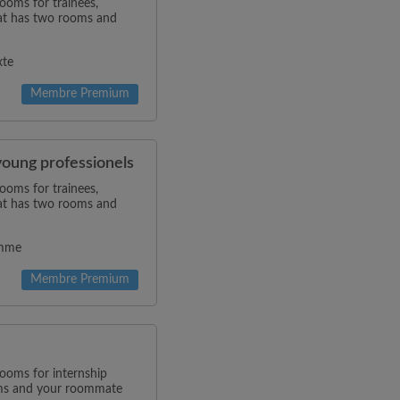
rooms for trainees,
lat has two rooms and
xte
Membre Premium
young professionels
rooms for trainees,
lat has two rooms and
omme
Membre Premium
rooms for internship
oms and your roommate