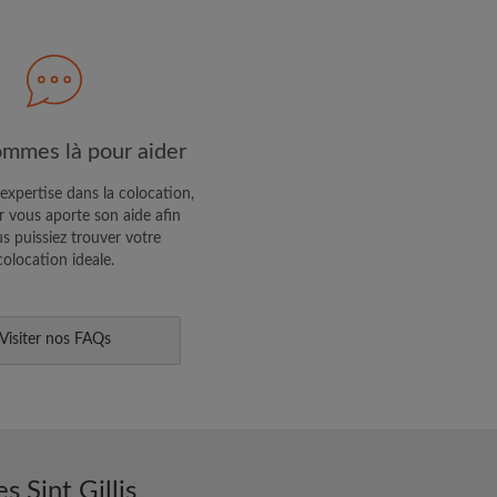
R PROFIL
ffres exclusives et des mises à
mmes là pour aider
expertise dans la colocation,
 vous aporte son aide afin
s puissiez trouver votre
colocation ideale.
Visiter nos FAQs
 Sint Gillis