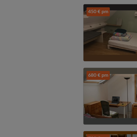
450 € pm
680 € pm