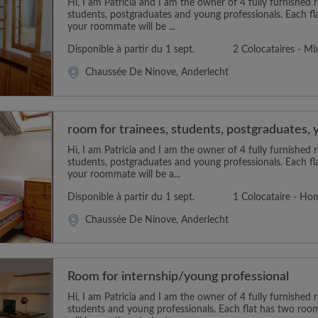
Hi, I am Patricia and I am the owner of 4 fully furnished 
students, postgraduates and young professionals. Each f
your roommate will be ...
Disponible à partir du 1 sept.
2 Colocataires - Mi
Chaussée De Ninove, Anderlecht
room for trainees, students, postgraduates, 
Hi, I am Patricia and I am the owner of 4 fully furnished 
students, postgraduates and young professionals. Each f
your roommate will be a...
Disponible à partir du 1 sept.
1 Colocataire - H
Chaussée De Ninove, Anderlecht
Room for internship/young professional
Hi, I am Patricia and I am the owner of 4 fully furnished 
students and young professionals. Each flat has two ro