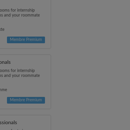
rooms for internship
oms and your roommate
xte
Membre Premium
onals
rooms for internship
oms and your roommate
omme
Membre Premium
ssionals