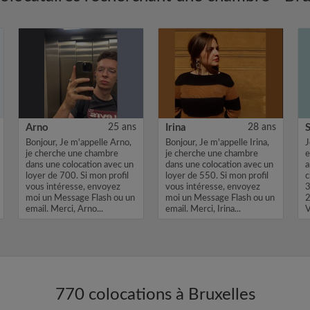
Arno
25 ans
Irina
28 ans
Bonjour, Je m'appelle Arno,
Bonjour, Je m'appelle Irina,
J
je cherche une chambre
je cherche une chambre
e
dans une colocation avec un
dans une colocation avec un
a
loyer de 700. Si mon profil
loyer de 550. Si mon profil
c
vous intéresse, envoyez
vous intéresse, envoyez
3
moi un Message Flash ou un
moi un Message Flash ou un
2
email. Merci, Arno...
email. Merci, Irina...
V
770 colocations à Bruxelles