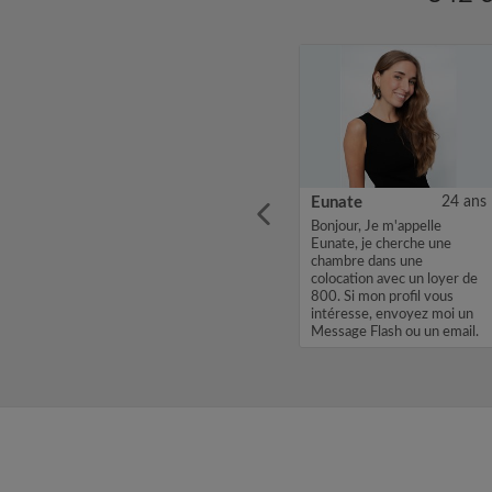
25 ans
Laura
34 ans
Eunate
24 ans
 old,
Bonjour, j’ai vu votre
Bonjour, Je m'appelle
asters
annonce et je serai
Eunate, je cherche une
intéressée de vous
chambre dans une
art of
rencontrer. Moi et mon chat
colocation avec un loyer de
 called
Sanza, nous recherchons à
800. Si mon profil vous
r,”
faire notre nid dans une
intéresse, envoyez moi un
nouvelle colocation à partir
Message Flash ou un email.
du 1er ...
Merci, Eunate...