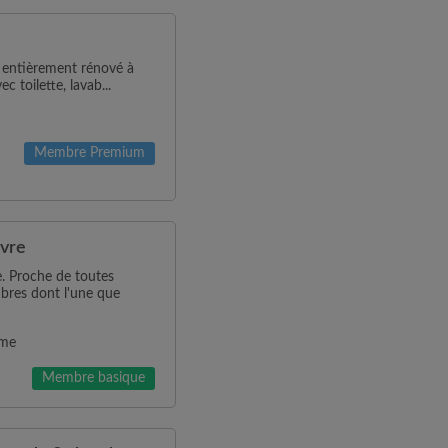
 entièrement rénové à
 toilette, lavab...
Membre Premium
avre
. Proche de toutes
bres dont l'une que
mme
Membre basique