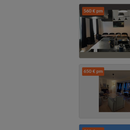
560 € pm
650 € pm