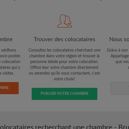
étaires et aux
Confidentialité
e vous cherchez
CRÉE
Je souhaite recevoir des o
ambre
Trouver des colocataires
Nous so
jour du compte par e-mail
 vérifions
Consultez les colocataires cherchant une
Grâce à son 
nce postée
chambre dans votre région et trouver la
Appartager
e colocation
personne idéale pour votre colocation.
que vou
ataires qui y
Offrez leur votre chambre directement
 visites.
ou attendez qu'ils vous contactent, c'est
votre choix!
MBRE
PUBLIER VOTRE CHAMBRE
olocataires recherchant une chambre - Bru