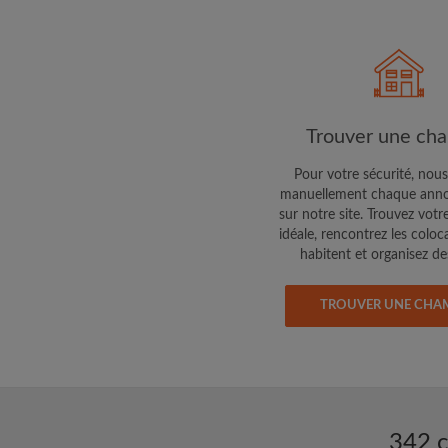
Faites part aux propri
colocataires de ce qu
exactement
Trouver une ch
Pour votre sécurité, nous
manuellement chaque anno
sur notre site. Trouvez votr
idéale, rencontrez les coloc
habitent et organisez des
TROUVER UNE CHA
342 c