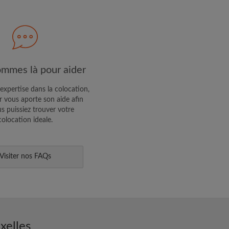
R PROFIL
ffres exclusives et des mises à
mmes là pour aider
expertise dans la colocation,
 vous aporte son aide afin
s puissiez trouver votre
colocation ideale.
Visiter nos FAQs
xelles