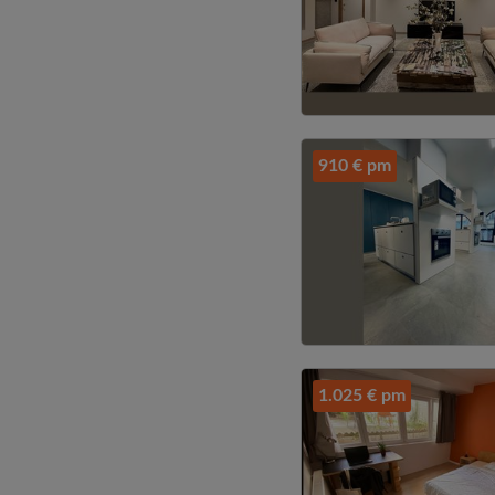
910 € pm
1.025 € pm