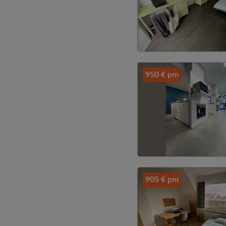
950 € pm
905 € pm