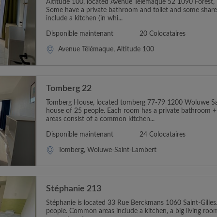
Altitude 100, located Avenue Telemaque 52 1090 Forest, 
Some have a private bathroom and toilet and some shar
include a kitchen (in whi...
Disponible maintenant
20 Colocataires
Avenue Télémaque, Altitude 100
Tomberg 22
Tomberg House, located tomberg 77-79 1200 Woluwe Sain
house of 25 people. Each room has a private bathroom +
areas consist of a common kitchen...
Disponible maintenant
24 Colocataires
Tomberg, Woluwe-Saint-Lambert
Stéphanie 213
Stéphanie is located 33 Rue Berckmans 1060 Saint-Gilles. 
people. Common areas include a kitchen, a big living room