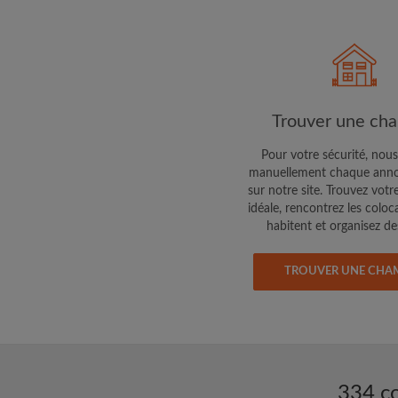
Faites part aux propri
colocataires de ce qu
exactement
Trouver une ch
Pour votre sécurité, nous
manuellement chaque anno
sur notre site. Trouvez votr
idéale, rencontrez les coloc
habitent et organisez des
TROUVER UNE CHA
334 co