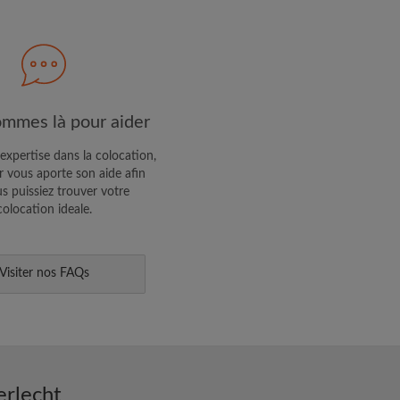
R PROFIL
ffres exclusives et des mises à
mmes là pour aider
expertise dans la colocation,
 vous aporte son aide afin
s puissiez trouver votre
colocation ideale.
Visiter nos FAQs
erlecht