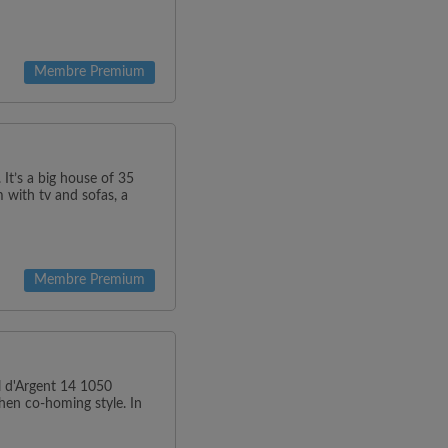
Membre Premium
It’s a big house of 35
 with tv and sofas, a
Membre Premium
al d'Argent 14 1050
hen co-homing style. In