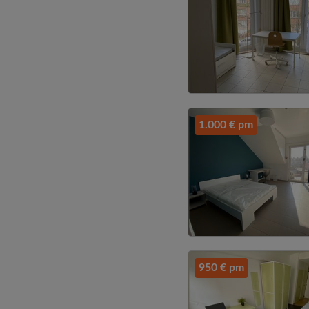
1.000 € pm
950 € pm