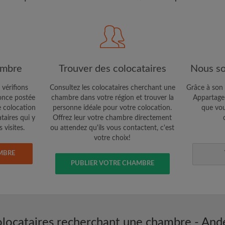
étaires et aux
Confidentialité
e vous cherchez
CRÉE
Je souhaite recevoir des o
ambre
Trouver des colocataires
Nous so
jour du compte par e-mail
 vérifions
Consultez les colocataires cherchant une
Grâce à son 
nce postée
chambre dans votre région et trouver la
Appartager
e colocation
personne idéale pour votre colocation.
que vou
ataires qui y
Offrez leur votre chambre directement
 visites.
ou attendez qu'ils vous contactent, c'est
votre choix!
MBRE
PUBLIER VOTRE CHAMBRE
locataires recherchant une chambre - And