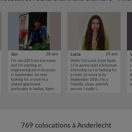
Jan
28 ans
Lucía
24 ans
V
I'm Jan (28) from Germany
Hello! I'm Lucía, from Spain
À
and I'm starting an
:) I'm gonna start a Schuman
c
engineering job in Brussels
internship so I'm looking for
c
in September. Im now
a room, to move in by
d
looking for a room in a
September 28th. I'm a
e
shared apartment
friendly, clean, and tidy
e
preferably in Ixelles, Saint-
person. I really l...
Gilles or Etter...
769 colocations à Anderlecht