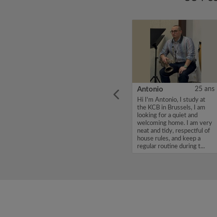
19 ans
Julien
23 ans
Antonio
25 ans
ULB en
Je rejoins l’école Vatel et
Hi I'm Antonio, I study at
près 2
j’aurai besoin d’un
the KCB in Brussels, I am
appartement pour 1 an...
looking for a quiet and
erche
welcoming home. I am very
ureuse
neat and tidy, respectful of
c avec
house rules, and keep a
plu...
regular routine during t...