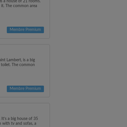
is a house of 21 rooms.
e it. The common area
Membre Premium
t Lambert, is a big
 toilet. The common
Membre Premium
It’s a big house of 35
 with tv and sofas, a