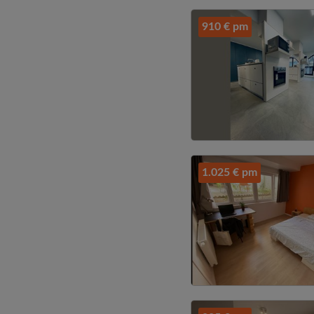
910 € pm
1.025 € pm