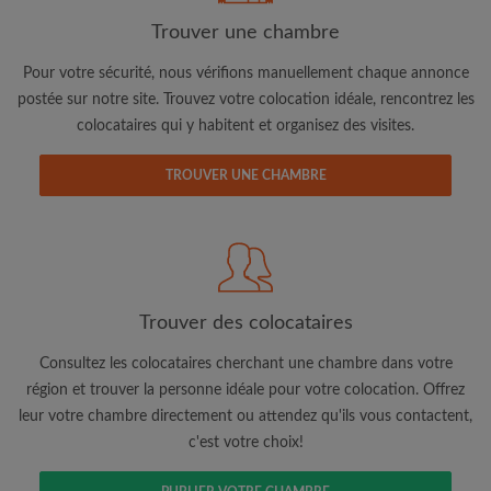
Trouver une chambre
Pour votre sécurité, nous vérifions manuellement chaque annonce
postée sur notre site. Trouvez votre colocation idéale, rencontrez les
colocataires qui y habitent et organisez des visites.
Adresse email
TROUVER UNE CHAMBRE
Mot de passe
J'ai lu, compris et accepte les
Conditions d'utilisation
d'Appartager.be
et ai pris connaissance de la
Politique de
Confidentialité
Trouver des colocataires
CRÉER PROFIL
Consultez les colocataires cherchant une chambre dans votre
région et trouver la personne idéale pour votre colocation. Offrez
Je souhaite recevoir des offres exclusives et des mises à
leur votre chambre directement ou attendez qu'ils vous contactent,
jour du compte par e-mail
c'est votre choix!