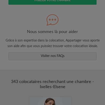
PUBLIER VOTRE CHAMBRE
Faites une recherche selon ce qui vous
semble important
Consultez les chambres et les profils des
Nous sommes là pour aider
colocataires
Grâce à son expertise dans la colocation, Appartager vous aporte
Sauvegardez vos recherches
son aide afin que vous puissiez trouver votre colocation ideale.
Recevez des alertes pour toute nouvelle
annonce correspondant à vos critères
Visiter nos FAQs
Faites vos demandes de visites
Faites part aux propriétaires et aux
colocataires de ce que vous cherchez
exactement
343 colocataires recherchant une chambre -
Ixelles-Elsene