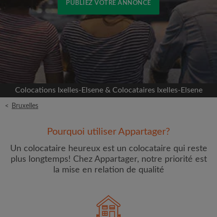
PUBLIEZ VOTRE ANNONCE
Inscrivez-vous avec Facebook
Nous ne publierons jamais sur votre page sans
votre accord
Colocations Ixelles-Elsene & Colocataires Ixelles-Elsene
OU
<
Bruxelles
Loyer max par mois (€)
Pourquoi utiliser Appartager?
Un colocataire heureux est un colocataire qui reste
Prénom
plus longtemps! Chez Appartager, notre priorité est
la mise en relation de qualité