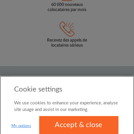
60 000 nouveaux
colocataires par mois
Recevez des appels de
locataires sérieux
Pays
Cookie settings
Belgium
We use cookies to enhance your experience, analyse
© Roomgo Limited 2025 - 21 Market Place, Stockport,
United Kingdom, SK1 1EU
site usage and assist in our marketing.
Accept & close
My options