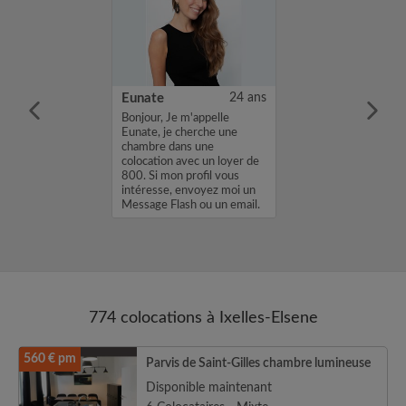
34 ans
Eunate
24 ans
 vu votre
Bonjour, Je m'appelle
e serai
Eunate, je cherche une
de vous
chambre dans une
 Moi et mon chat
colocation avec un loyer de
 recherchons à
800. Si mon profil vous
nid dans une
intéresse, envoyez moi un
ocation à partir
Message Flash ou un email.
Merci, Eunate...
774 colocations à Ixelles-Elsene
560 € pm
Parvis de Saint-Gilles chambre lumineuse
Disponible maintenant