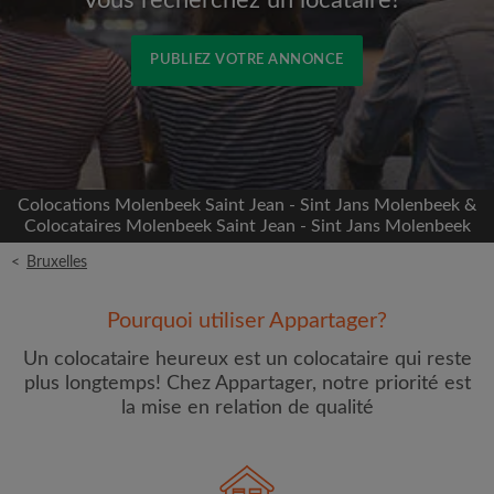
Vous recherchez un locataire?
PUBLIEZ VOTRE ANNONCE
Inscrivez-vous avec Facebook
Nous ne publierons jamais sur votre page sans
Colocations Molenbeek Saint Jean - Sint Jans Molenbeek &
votre accord
Colocataires Molenbeek Saint Jean - Sint Jans Molenbeek
<
Bruxelles
OU
Loyer max par mois (€)
Pourquoi utiliser Appartager?
Un colocataire heureux est un colocataire qui reste
plus longtemps! Chez Appartager, notre priorité est
Prénom
la mise en relation de qualité