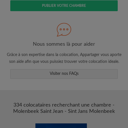
PUBLIER VOTRE CHAMBRE
Faites une recherche selon ce qui vous
semble important
Nous sommes là pour aider
Consultez les chambres et les profils des
Grâce à son expertise dans la colocation, Appartager vous aporte
colocataires
son aide afin que vous puissiez trouver votre colocation ideale.
Sauvegardez vos recherches
Visiter nos FAQs
Recevez des alertes pour toute nouvelle
annonce correspondant à vos critères
Faites vos demandes de visites
Faites part aux propriétaires et aux
colocataires de ce que vous cherchez
334 colocataires recherchant une chambre -
exactement
Molenbeek Saint Jean - Sint Jans Molenbeek