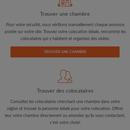
Trouver une chambre
Pour votre sécurité, nous vérifions manuellement chaque annonce
postée sur notre site. Trouvez votre colocation idéale, rencontrez les
colocataires qui y habitent et organisez des visites.
Adresse email
TROUVER UNE CHAMBRE
Mot de passe
J'ai lu, compris et accepte les
Conditions d'utilisation
d'Appartager.be
et ai pris connaissance de la
Politique de
Trouver des colocataires
Confidentialité
Consultez les colocataires cherchant une chambre dans votre
CRÉER PROFIL
région et trouver la personne idéale pour votre colocation. Offrez
leur votre chambre directement ou attendez qu'ils vous contactent,
Je souhaite recevoir des offres exclusives et des mises à
c'est votre choix!
jour du compte par e-mail