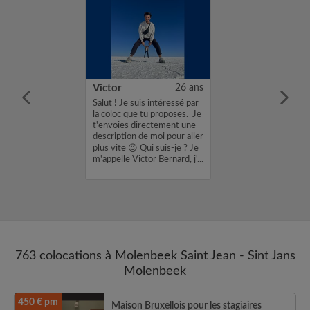
30 ans
Victor
26 ans
rofil un peu
Salut ! Je suis intéressé par
ouche-à-tout !
la coloc que tu proposes. Je
fois étudiant en
t'envoies directement une
ateur social /
description de moi pour aller
ès sensible aux
plus vite 😉 Qui suis-je ? Je
ciatifs et
m'appelle Victor Bernard, j'...
rtiste/...
763 colocations à Molenbeek Saint Jean - Sint Jans
Molenbeek
450 € pm
Maison Bruxellois pour les stagiaires