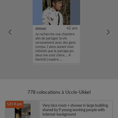
24 ans
simon
42 ans
 recherche d’une
Je recherche une chambre
 Bruxelles 🏡. Je
afin de partager la vie
une chambre
sereinement avec des gens
location propre,
sympa. J aime autant mon
viviale, avec
intimité que le partage,les
e domiciliation.
deux me sont chère.... A
..
bientôt j espère ...
778 colocations à Uccle-Ukkel
525 € pm
Very nice room + shower in large building,
shared by 9 young working people with
Internat-background