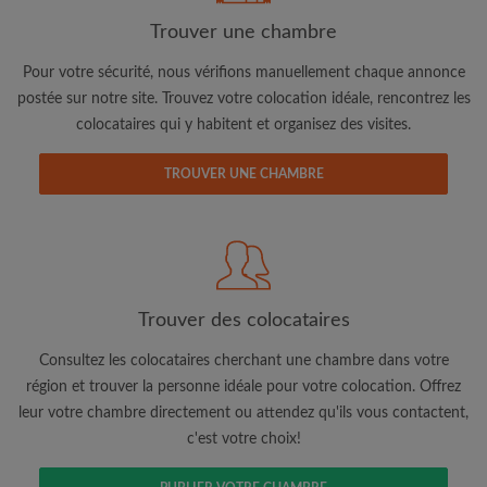
Trouver une chambre
Pour votre sécurité, nous vérifions manuellement chaque annonce
Adresse email
postée sur notre site. Trouvez votre colocation idéale, rencontrez les
colocataires qui y habitent et organisez des visites.
Mot de passe
TROUVER UNE CHAMBRE
J'ai lu, compris et accepte les
Conditions d'utilisation
d'Appartager.be
et ai pris connaissance de la
Politique de
Confidentialité
CRÉER PROFIL
Trouver des colocataires
Je souhaite recevoir des offres exclusives et des mises à
Consultez les colocataires cherchant une chambre dans votre
jour du compte par e-mail
région et trouver la personne idéale pour votre colocation. Offrez
leur votre chambre directement ou attendez qu'ils vous contactent,
c'est votre choix!