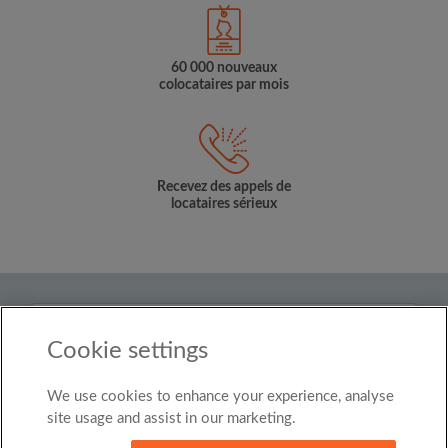
60 000 nouveaux
colocataires par mois
Recevez des appels de
locataires sérieux
Pays
Cookie settings
Belgium
We use cookies to enhance your experience, analyse
© Roomgo Limited 2025 - 21 Market Place, Stockport,
United Kingdom, SK1 1EU
site usage and assist in our marketing.