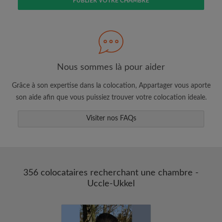
PUBLIER VOTRE CHAMBRE
Faites une recherche selon ce qui vous
semble important
Consultez les chambres et les profils des
colocataires
Sauvegardez vos recherches
Nous sommes là pour aider
Recevez des alertes pour toute nouvelle
Grâce à son expertise dans la colocation, Appartager vous aporte
annonce correspondant à vos critères
son aide afin que vous puissiez trouver votre colocation ideale.
Faites vos demandes de visites
Visiter nos FAQs
Faites part aux propriétaires et aux
colocataires de ce que vous cherchez
exactement
356 colocataires recherchant une chambre -
Uccle-Ukkel