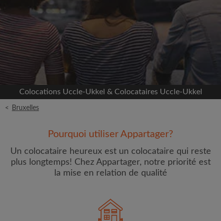
Inscrivez-vous avec Facebook
Nous ne publierons jamais sur votre page sans
votre accord
OU
Colocations Uccle-Ukkel & Colocataires Uccle-Ukkel
Loyer max par mois (€)
<
Bruxelles
Prénom
Pourquoi utiliser Appartager?
Un colocataire heureux est un colocataire qui reste
plus longtemps! Chez Appartager, notre priorité est
la mise en relation de qualité