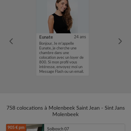
34 ans
Eunate
24 ans
 vu votre
Bonjour, Je m'appelle
e serai
Eunate, je cherche une
de vous
chambre dans une
 Moi et mon chat
colocation avec un loyer de
 recherchons à
800. Si mon profil vous
nid dans une
intéresse, envoyez moi un
ocation à partir
Message Flash ou un email.
Merci, Eunate...
758 colocations à Molenbeek Saint Jean - Sint Jans
Molenbeek
905 € pm
Solbosch 07