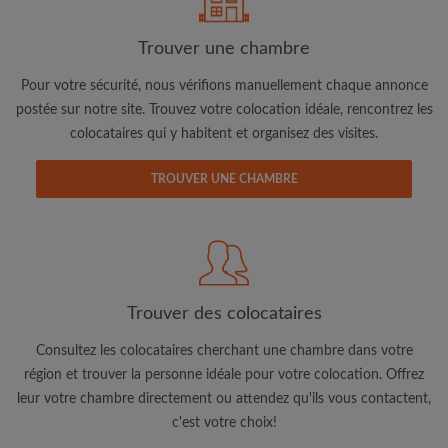
Trouver une chambre
Pour votre sécurité, nous vérifions manuellement chaque annonce
postée sur notre site. Trouvez votre colocation idéale, rencontrez les
colocataires qui y habitent et organisez des visites.
Adresse email
TROUVER UNE CHAMBRE
Mot de passe
J'ai lu, compris et accepte les
Conditions d'utilisation
d'Appartager.be
et ai pris connaissance de la
Politique de
Trouver des colocataires
Confidentialité
Consultez les colocataires cherchant une chambre dans votre
CRÉER PROFIL
région et trouver la personne idéale pour votre colocation. Offrez
leur votre chambre directement ou attendez qu'ils vous contactent,
Je souhaite recevoir des offres exclusives et des mises à
c'est votre choix!
jour du compte par e-mail