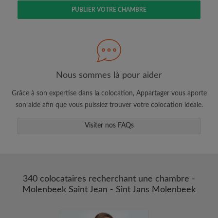
PUBLIER VOTRE CHAMBRE
Faites une recherche selon ce qui vous
semble important
Nous sommes là pour aider
Consultez les chambres et les profils des
Grâce à son expertise dans la colocation, Appartager vous aporte
colocataires
son aide afin que vous puissiez trouver votre colocation ideale.
Sauvegardez vos recherches
Visiter nos FAQs
Recevez des alertes pour toute nouvelle
annonce correspondant à vos critères
Faites vos demandes de visites
Faites part aux propriétaires et aux
colocataires de ce que vous cherchez
340 colocataires recherchant une chambre -
exactement
Molenbeek Saint Jean - Sint Jans Molenbeek