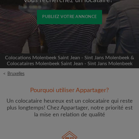
Vous recherchez un locataire?
PUBLIEZ VOTRE ANNONCE
Inscrivez-vous avec Facebook
Nous ne publierons jamais sur votre page sans
Colocations Molenbeek Saint Jean - Sint Jans Molenbeek &
votre accord
Colocataires Molenbeek Saint Jean - Sint Jans Molenbeek
<
Bruxelles
OU
Loyer max par mois (€)
Pourquoi utiliser Appartager?
Un colocataire heureux est un colocataire qui reste
plus longtemps! Chez Appartager, notre priorité est
Prénom
la mise en relation de qualité