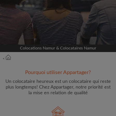
Inscrivez-vous avec Facebook
Nous ne publierons jamais sur votre page sans
votre accord
OU
Colocations Namur & Colocataires Namur
Loyer max par mois (€)
<
Prénom
Pourquoi utiliser Appartager?
Un colocataire heureux est un colocataire qui reste
plus longtemps! Chez Appartager, notre priorité est
la mise en relation de qualité