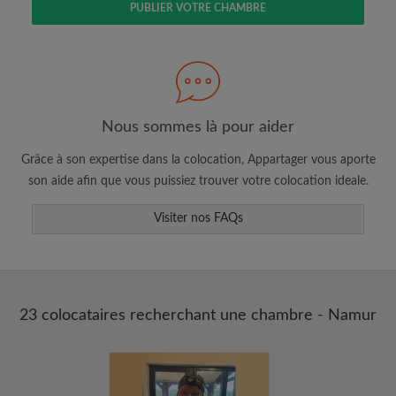
PUBLIER VOTRE CHAMBRE
Faites une recherche selon ce qui vous
semble important
Consultez les chambres et les profils des
colocataires
Sauvegardez vos recherches
Nous sommes là pour aider
Recevez des alertes pour toute nouvelle
Grâce à son expertise dans la colocation, Appartager vous aporte
annonce correspondant à vos critères
son aide afin que vous puissiez trouver votre colocation ideale.
Faites vos demandes de visites
Faites part aux propriétaires et aux
Visiter nos FAQs
colocataires de ce que vous cherchez
exactement
23 colocataires recherchant une chambre - Namur