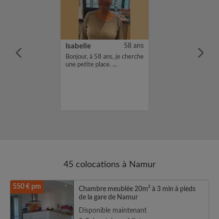
55 ans
Isabelle
58 ans
mme de 54 ans
Bonjour, à 58 ans, je cherche
nt enseignante
une petite place. ...
 sans enfant
ne colocation de
Namur, Brabant
suis également
aux.. Cordia...
45 colocations à Namur
550 € pm
Chambre meublée 20m² à 3 min à pieds
de la gare de Namur
Disponible maintenant