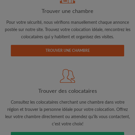
Trouver une chambre
Adresse email
Pour votre sécurité, nous vérifions manuellement chaque annonce
postée sur notre site. Trouvez votre colocation idéale, rencontrez les
colocataires qui y habitent et organisez des visites.
Mot de passe
TROUVER UNE CHAMBRE
J'ai lu, compris et accepte les
Conditions d'utilisation
d'Appartager.be
et ai pris connaissance de la
Politique de
Confidentialité
CRÉER PROFIL
Trouver des colocataires
Je souhaite recevoir des offres exclusives et des mises à
jour du compte par e-mail
Consultez les colocataires cherchant une chambre dans votre
région et trouver la personne idéale pour votre colocation. Offrez
leur votre chambre directement ou attendez qu'ils vous contactent,
c'est votre choix!