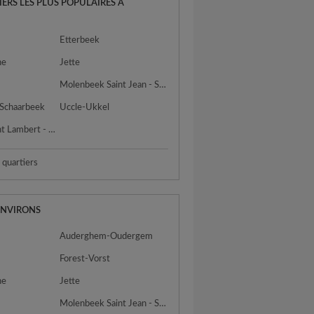
IERS LES PLUS POPULAIRES À
S
Etterbeek
ne
Jette
Molenbeek Saint Jean - Sint Jans Molenbeek
 Schaarbeek
Uccle-Ukkel
Woluwe Saint Lambert - Sint Lambrechts Woluwe
s quartiers
ENVIRONS
Auderghem-Oudergem
Forest-Vorst
ne
Jette
Molenbeek Saint Jean - Sint Jans Molenbeek