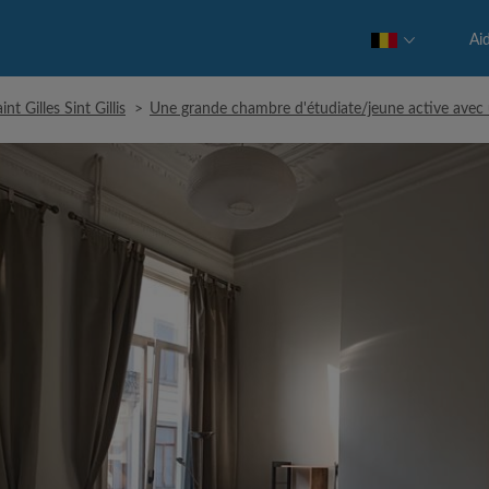
Ai
nt Gilles Sint Gillis
>
Une grande chambre d'étudiate/jeune active avec