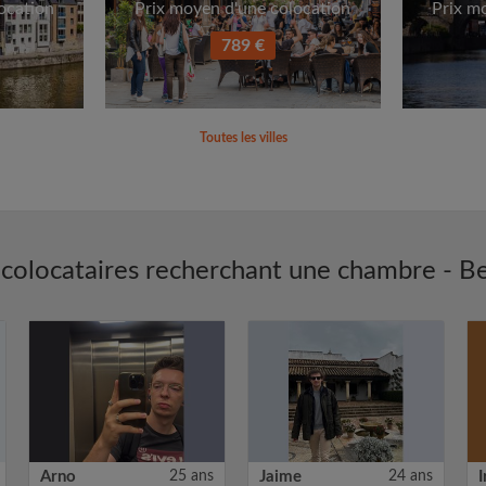
ocation
Prix moyen d'une colocation
Prix m
789 €
Toutes les villes
colocataires recherchant une chambre - B
Arno
25 ans
Jaime
24 ans
I