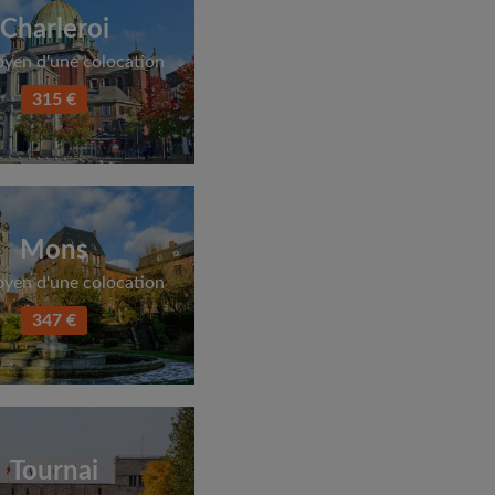
Charleroi
oyen d'une colocation
315 €
Mons
oyen d'une colocation
347 €
Tournai