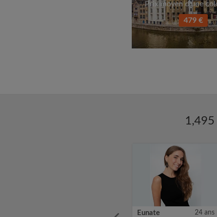
Prix moyen d'une col
479 €
1,495 
24 ans
Brice
25 ans
Eunate
24 ans