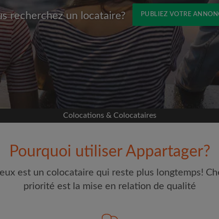
s recherchez un locataire?
PUBLIEZ VOTRE ANNON
Prénom
avec Facebook
s sur votre page sans
ccord
e colocation
Colocations & Colocataires
selon ce qui vous
 et les profils des
Pourquoi utiliser Appartager?
Adresse email
erches
eux est un colocataire qui reste plus longtemps! Ch
our toute nouvelle
Mot de passe
priorité est la mise en relation de qualité
t à vos critères
e visites
J'ai lu, compris et accepte
étaires et aux
d'Appartager.be
et ai pris co