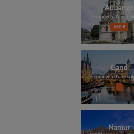
Aubange
Prix moyen d'une col
650 €
Gand
Prix moyen d'une col
Namur