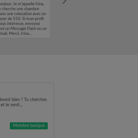
onjour, Je m'appelle Irina,
e cherche une chambre
ans une colocation avec un
oyer de 550. Si mon profil
ous intéresse, envoyez
oi un Message Flash ou un
mail. Merci, Irina...
aiment bien ? Tu cherches
t te senti...
Membre basique