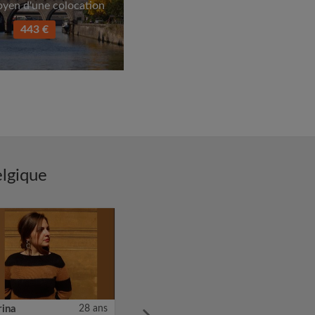
oyen d'une colocation
443 €
elgique
rina
28 ans