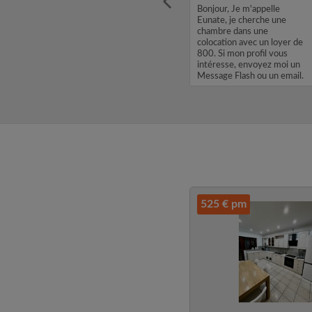
bre /
Bonjour, Je m'appelle Brice,
Bonjour, Je m'appelle
 la
je cherche une chambre
Eunate, je cherche une
dans une colocation avec un
chambre dans une
loyer de 600. Si mon profil
colocation avec un loyer de
vous intéresse, envoyez
800. Si mon profil vous
moi un Message Flash ou un
intéresse, envoyez moi un
email. Merci, Brice...
Message Flash ou un email.
Merci, Eunate...
525 € pm