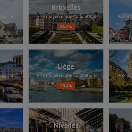
Bruxelles
ocation
Prix moyen d'une colocation
Prix m
657 €
Liège
ocation
Prix moyen d'une colocation
Prix m
412 €
Nivelles