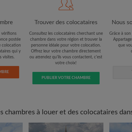
Confidentialité
e vous cherchez
CRÉE
ambre
Trouver des colocataires
Nous so
Je souhaite recevoir des o
 vérifions
Consultez les colocataires cherchant une
Grâce à son 
jour du compte par e-mail
nce postée
chambre dans votre région et trouver la
Appartager
e colocation
personne idéale pour votre colocation.
que vou
ataires qui y
Offrez leur votre chambre directement
 visites.
ou attendez qu'ils vous contactent, c'est
votre choix!
MBRE
PUBLIER VOTRE CHAMBRE
 chambres à louer et des colocataires dans 