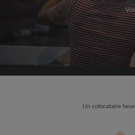
Vou
Inscrivez-vous 
Nous ne publierons jamai
votre a
Trouvez votr
Faites une recherche 
semble important
Consultez les chambres
colocataires
Sauvegardez vos rech
Un colocataire heur
Recevez des alertes p
annonce correspondan
Faites vos demandes d
Faites part aux propri