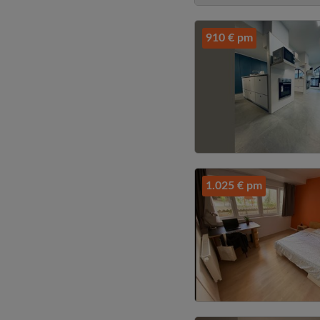
910 € pm
1.025 € pm