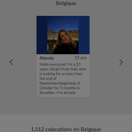
Belgique
30 ans
Alessia
23 ans
 m’appelle
Hello everyone! I'm a 23
0 ans et je suis
years old girl from Italy who
ois. Je vais
is looking for a room from
à Bruxelles pour
the end of
n stage Blue
September/beginning of
ommission
October for 5 months in
 du 1er octobre
Bruxelles. I've already
experienced li...
1,512 colocations en Belgique