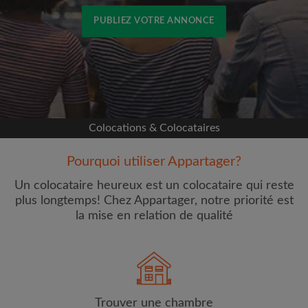
PUBLIEZ VOTRE ANNONCE
Inscrivez-vous avec Facebook
Nous ne publierons jamais sur votre page sans
votre accord
Colocations & Colocataires
OU
Pourquoi utiliser Appartager?
Loyer max par mois (€)
Un colocataire heureux est un colocataire qui reste
plus longtemps! Chez Appartager, notre priorité est
la mise en relation de qualité
Prénom
Trouver une chambre