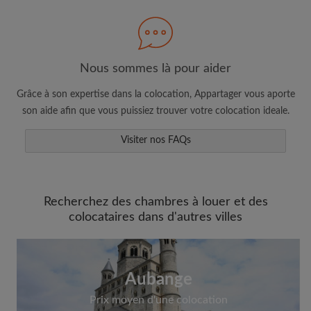
Nous sommes là pour aider
Faites une recherche selon ce qui vous
semble important
Grâce à son expertise dans la colocation, Appartager vous aporte
Consultez les chambres et les profils des
son aide afin que vous puissiez trouver votre colocation ideale.
colocataires
Visiter nos FAQs
Sauvegardez vos recherches
Recevez des alertes pour toute nouvelle
annonce correspondant à vos critères
Faites vos demandes de visites
Recherchez des chambres à louer et des
colocataires dans d'autres villes
Faites part aux propriétaires et aux
colocataires de ce que vous cherchez
exactement
Aubange
Prix moyen d'une colocation