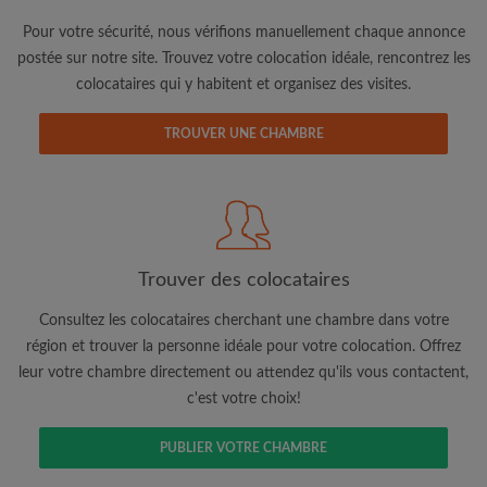
Pour votre sécurité, nous vérifions manuellement chaque annonce
postée sur notre site. Trouvez votre colocation idéale, rencontrez les
colocataires qui y habitent et organisez des visites.
TROUVER UNE CHAMBRE
Adresse email
Mot de passe
Trouver des colocataires
J'ai lu, compris et accepte les
Conditions d'utilisation
d'Appartager.be
et ai pris connaissance de la
Politique de
Confidentialité
Consultez les colocataires cherchant une chambre dans votre
région et trouver la personne idéale pour votre colocation. Offrez
leur votre chambre directement ou attendez qu'ils vous contactent,
CRÉER PROFIL
c'est votre choix!
Je souhaite recevoir des offres exclusives et des mises à
jour du compte par e-mail
PUBLIER VOTRE CHAMBRE