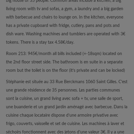
big house of 35 people. Common areas include a kitchen, a big
living room with tv and sofas, a gym, a laundry and a big garden
with barbecue and chairs to lounge on. In the kitchen, everyone
has a private cupboard with fridge, cutlery, pans and pots and
dish ware. Washing machines and tumblers are operated with 3€
tokens. There is a stay tax 4.58€/day.
Room 213: 945€/month all bills included (+-18sqm) located on
the 2nd floor street side. The bathroom is en suite in a separate
room but the toilet is on the floor (it’s private and can be locked)
Stéphanie est située au 33 Rue Berckmans 1060 Saint Gilles. C’est
une grande résidence de 35 personnes. Les parties communes
sont la cuisine, un grand living avec sofa + tv, une salle de sport,
une buanderie et un grand jardin aménagé avec barbecue. Dans la
cuisine chaque locataire dispose d’une armoire privative avec
frigo, couverts, vaisselle et set de cuisine. Les machines à laver et
séchoirs fonctionnent avec des jetons d’une valeur 3€. Il y a une