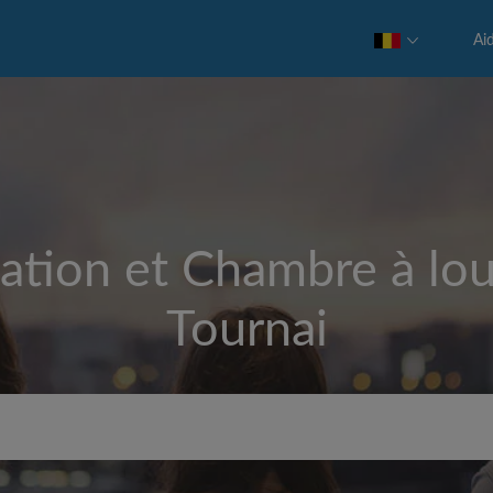
Ai
ation et Chambre à lou
Tournai
Loyer max par mois (€)