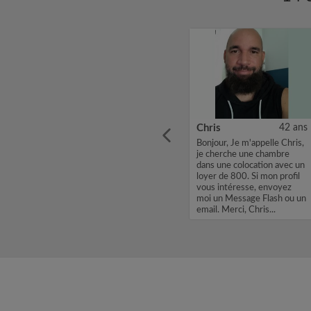
34 ans
Mathieu
18 ans
Chris
42 ans
alariés
Mon fils recherche une
Bonjour, Je m'appelle Chris,
herche
chambre pour ses études ...
je cherche une chambre
ossible
dans une colocation avec un
loyer de 800. Si mon profil
vous intéresse, envoyez
moi un Message Flash ou un
email. Merci, Chris...