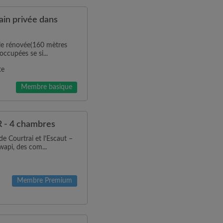
ain privée dans
le rénovée(160 mètres
ccupées se si...
te
Membre basique
- 4 chambres
e Courtrai et l’Escaut –
wapi, des com...
Membre Premium