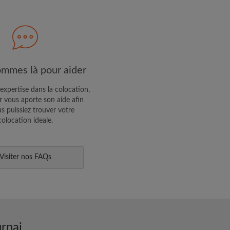
R PROFIL
ffres exclusives et des mises à
mmes là pour aider
expertise dans la colocation,
 vous aporte son aide afin
s puissiez trouver votre
colocation ideale.
Visiter nos FAQs
rnai