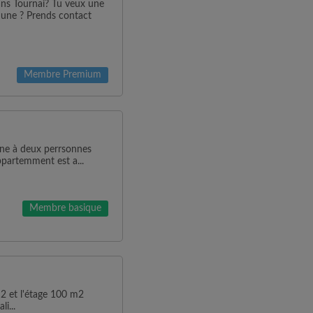
ans Tournai? Tu veux une
une ? Prends contact
Membre Premium
 une à deux perrsonnes
appartemment est a...
Membre basique
2 et l'étage 100 m2
i...