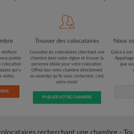
étaires et aux
Confidentialité
e vous cherchez
CRÉE
Je souhaite recevoir des o
ambre
Trouver des colocataires
Nous so
jour du compte par e-mail
 vérifions
Consultez les colocataires cherchant une
Grâce à son 
nce postée
chambre dans votre région et trouver la
Appartager
e colocation
personne idéale pour votre colocation.
que vou
ataires qui y
Offrez leur votre chambre directement
 visites.
ou attendez qu'ils vous contactent, c'est
votre choix!
MBRE
PUBLIER VOTRE CHAMBRE
colocataires recherchant une chambre - Tou