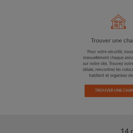
Faites part aux propri
colocataires de ce qu
exactement
Trouver une ch
Pour votre sécurité, nous
manuellement chaque anno
sur notre site. Trouvez votr
idéale, rencontrez les coloc
habitent et organisez des
TROUVER UNE CHA
14 