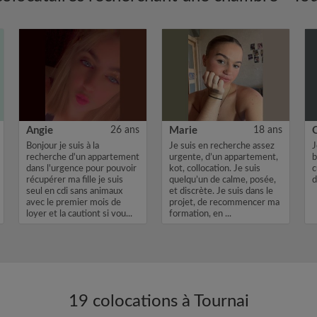
Angie
26 ans
Marie
18 ans
Bonjour je suis à la
Je suis en recherche assez
J
recherche d'un appartement
urgente, d’un appartement,
b
dans l'urgence pour pouvoir
kot, collocation. Je suis
c
récupérer ma fille je suis
quelqu’un de calme, posée,
d
seul en cdi sans animaux
et discrète. Je suis dans le
avec le premier mois de
projet, de recommencer ma
loyer et la cautiont si vou...
formation, en ...
19 colocations à Tournai