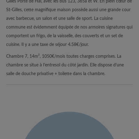
Gilles Porte de Hal, avec les bus 123, 365a et W. En plein cœur de
St-Gilles, cette magnifique maison possède aussi une grande cour
avec barbecue, un salon et une salle de sport. La cuisine
commune est évidemment équipée de nos armoires signatures qui
comportent un frigo, de la vaisselle, des couverts et un set de
cuisine. Il y a une taxe de séjour 4.58€/jour.
Chambre 7, 14m², 1050€/mois toutes charges comprises. La
chambre se situe à l’entresol du côté jardin. Elle dispose d’une
salle de douche privative + toilette dans la chambre.