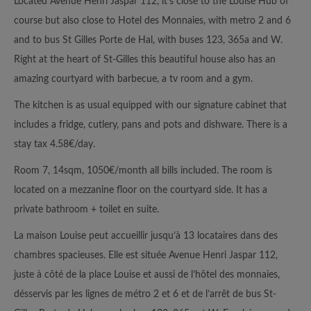
Located Avenue Henri Jaspar 112, it’s close to the Louise Hub of
course but also close to Hotel des Monnaies, with metro 2 and 6
and to bus St Gilles Porte de Hal, with buses 123, 365a and W.
Right at the heart of St-Gilles this beautiful house also has an
amazing courtyard with barbecue, a tv room and a gym.
The kitchen is as usual equipped with our signature cabinet that
includes a fridge, cutlery, pans and pots and dishware. There is a
stay tax 4.58€/day.
Room 7, 14sqm, 1050€/month all bills included. The room is
located on a mezzanine floor on the courtyard side. It has a
private bathroom + toilet en suite.
La maison Louise peut accueillir jusqu’à 13 locataires dans des
chambres spacieuses. Elle est située Avenue Henri Jaspar 112,
juste à côté de la place Louise et aussi de l’hôtel des monnaies,
désservis par les lignes de métro 2 et 6 et de l’arrêt de bus St-