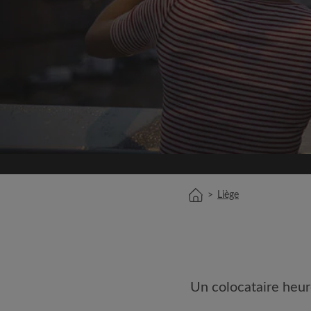
Inscrivez-vous 
Nous ne publierons jamai
votre a
Trouvez votr
Faites une recherche 
semble important
Consultez les chambres
colocataires
>
Liège
Sauvegardez vos rech
Recevez des alertes p
annonce correspondan
Faites vos demandes d
Faites part aux propri
Un colocataire heur
colocataires de ce qu
exactement