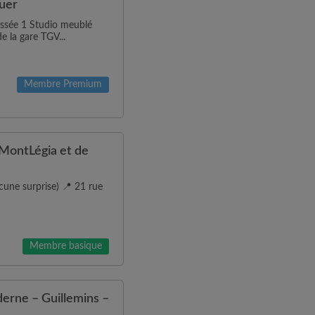
ouer
aussée 1 Studio meublé
e la gare TGV...
Membre Premium
MontLégia et de
une surprise) 📍 21 rue
Membre basique
erne – Guillemins –