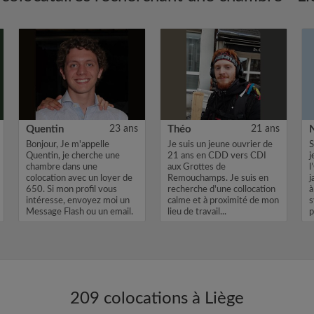
Quentin
23 ans
Théo
21 ans
Bonjour, Je m'appelle
Je suis un jeune ouvrier de
S
Quentin, je cherche une
21 ans en CDD vers CDI
j
chambre dans une
aux Grottes de
l
colocation avec un loyer de
Remouchamps. Je suis en
j
650. Si mon profil vous
recherche d'une collocation
à
intéresse, envoyez moi un
calme et à proximité de mon
s
Message Flash ou un email.
lieu de travail...
p
Merci, Quent...
..
209 colocations à Liège