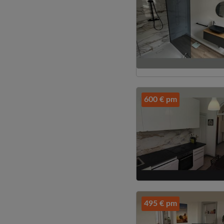
600 € pm
495 € pm