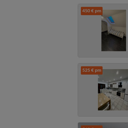
450 € pm
525 € pm