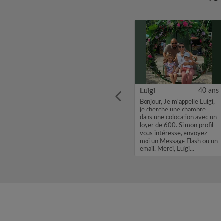
29 ans
Victor
26 ans
Luigi
40 ans
ocon
Bonjour, Je m'appelle Victor,
Bonjour, Je m'appelle Luigi,
rrer
je cherche une chambre
je cherche une chambre
re des
dans une colocation avec un
dans une colocation avec un
r
loyer de 500. Si mon profil
loyer de 600. Si mon profil
ent
vous intéresse, envoyez
vous intéresse, envoyez
moi un Message Flash ou un
moi un Message Flash ou un
email. Merci, Victor...
email. Merci, Luigi...