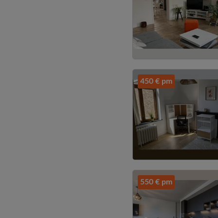
450 € pm
550 € pm