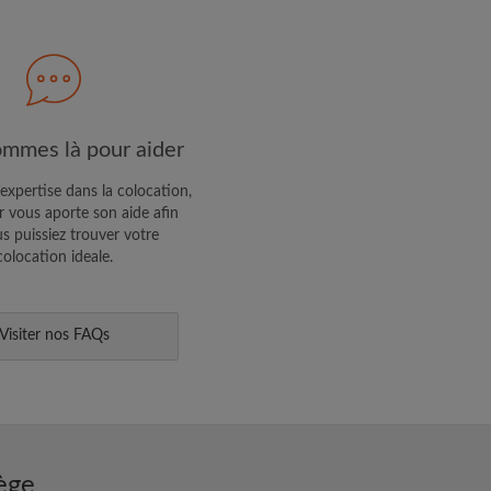
R PROFIL
ffres exclusives et des mises à
mmes là pour aider
expertise dans la colocation,
 vous aporte son aide afin
s puissiez trouver votre
colocation ideale.
Visiter nos FAQs
ège