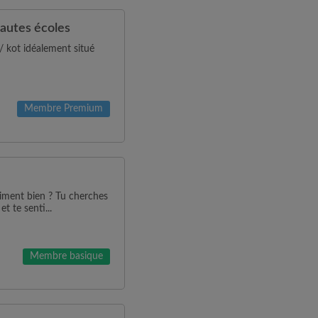
hautes écoles
/ kot idéalement situé
Membre Premium
aiment bien ? Tu cherches
t te senti...
Membre basique