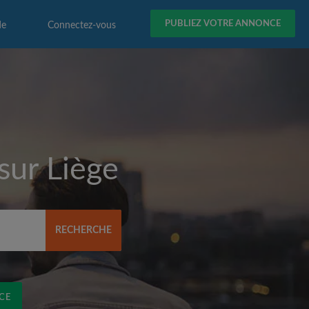
PUBLIEZ VOTRE ANNONCE
de
Connectez-vous
 sur
Liège
RECHERCHE
CE