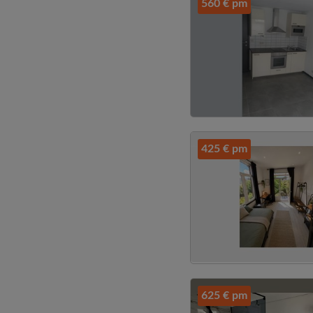
560 € pm
425 € pm
625 € pm