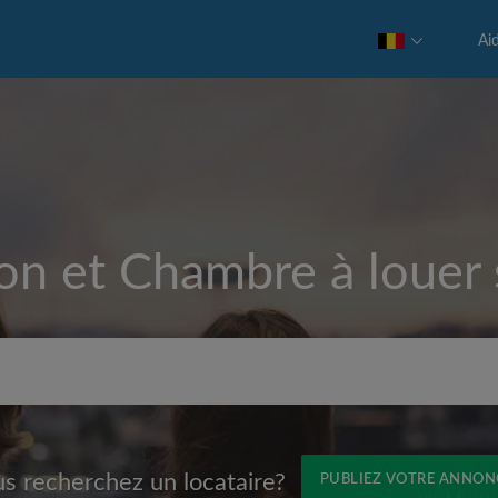
Ai
on et Chambre à louer
Loyer max par mois (€)
s recherchez un locataire?
PUBLIEZ VOTRE ANNON
Prénom