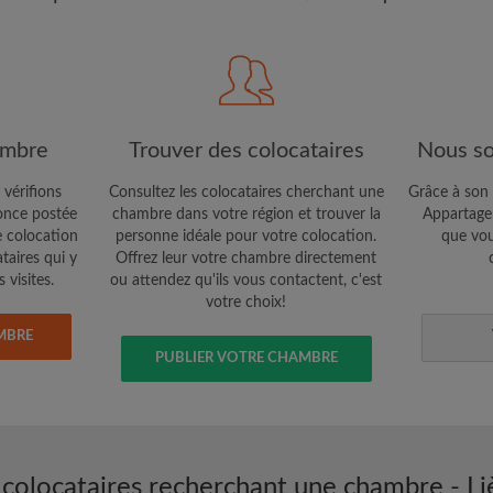
CRÉE
Je souhaite recevoir des o
jour du compte par e-mail
ambre
Trouver des colocataires
Nous so
 vérifions
Consultez les colocataires cherchant une
Grâce à son 
nce postée
chambre dans votre région et trouver la
Appartager
e colocation
personne idéale pour votre colocation.
que vou
ataires qui y
Offrez leur votre chambre directement
 visites.
ou attendez qu'ils vous contactent, c'est
votre choix!
MBRE
PUBLIER VOTRE CHAMBRE
 colocataires recherchant une chambre - Li