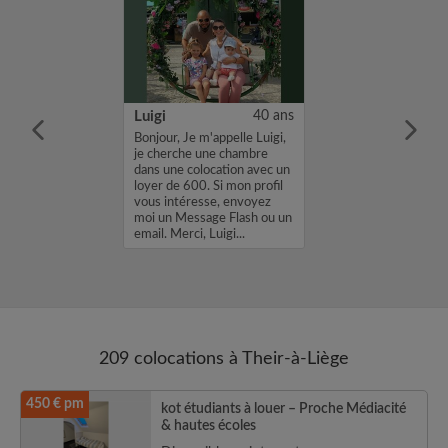
26 ans
Luigi
40 ans
m'appelle Victor,
Bonjour, Je m'appelle Luigi,
une chambre
je cherche une chambre
location avec un
dans une colocation avec un
. Si mon profil
loyer de 600. Si mon profil
sse, envoyez
vous intéresse, envoyez
age Flash ou un
moi un Message Flash ou un
 Victor...
email. Merci, Luigi...
209 colocations à Their-à-Liège
450 € pm
kot étudiants à louer – Proche Médiacité
& hautes écoles