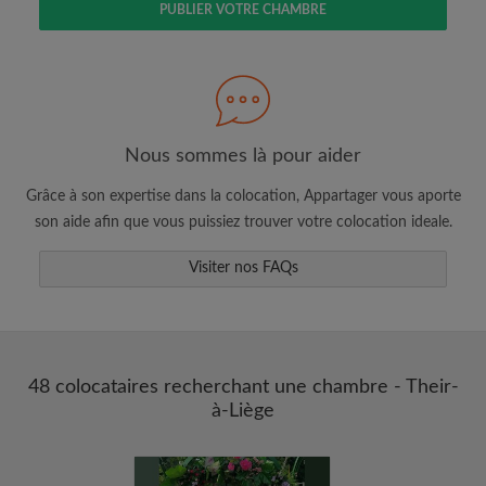
PUBLIER VOTRE CHAMBRE
Faites une recherche selon ce qui vous
semble important
Consultez les chambres et les profils des
Nous sommes là pour aider
colocataires
Grâce à son expertise dans la colocation, Appartager vous aporte
Sauvegardez vos recherches
son aide afin que vous puissiez trouver votre colocation ideale.
Recevez des alertes pour toute nouvelle
annonce correspondant à vos critères
Visiter nos FAQs
Faites vos demandes de visites
Faites part aux propriétaires et aux
colocataires de ce que vous cherchez
exactement
48 colocataires recherchant une chambre - Their-
à-Liège