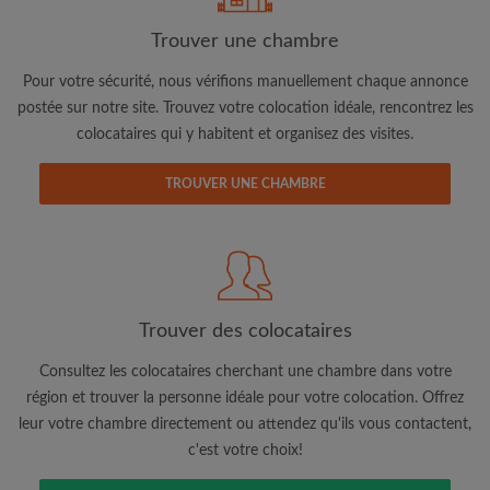
Trouver une chambre
Pour votre sécurité, nous vérifions manuellement chaque annonce
postée sur notre site. Trouvez votre colocation idéale, rencontrez les
Adresse email
colocataires qui y habitent et organisez des visites.
TROUVER UNE CHAMBRE
Mot de passe
J'ai lu, compris et accepte les
Conditions d'utilisation
d'Appartager.be
et ai pris connaissance de la
Politique de
Confidentialité
Trouver des colocataires
CRÉER PROFIL
Consultez les colocataires cherchant une chambre dans votre
région et trouver la personne idéale pour votre colocation. Offrez
Je souhaite recevoir des offres exclusives et des mises à
jour du compte par e-mail
leur votre chambre directement ou attendez qu'ils vous contactent,
c'est votre choix!