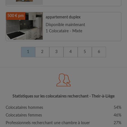
500 € pm
appartement duplex
Disponible maintenant
1 Colocataire - Mixte
1
2
3
4
5
6
Statistiques sur les colocataires recherchant - Their-à-Liège
Colocataires hommes
54%
Colocataires femmes
46%
Professionnels recherchant une chambre à louer
27%