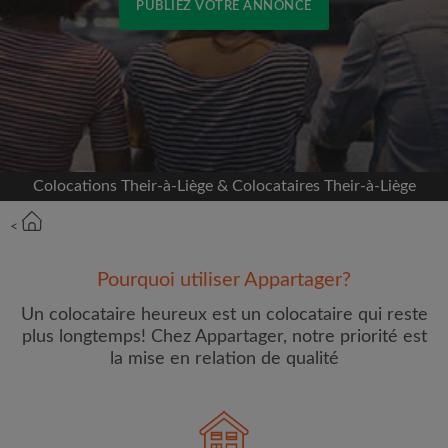
PUBLIEZ VOTRE ANNONCE
Inscrivez-vous avec Facebook
Nous ne publierons jamais sur votre page sans
votre accord
Colocations Their-à-Liège & Colocataires Their-à-Liège
OU
<
Loyer max par mois (€)
Pourquoi utiliser Appartager?
Prénom
Un colocataire heureux est un colocataire qui reste
plus longtemps! Chez Appartager, notre priorité est
la mise en relation de qualité