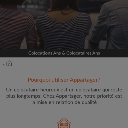
Inscrivez-vous avec Facebook
Nous ne publierons jamais sur votre page sans
votre accord
OU
Colocations Ans & Colocataires Ans
Loyer max par mois (€)
<
Prénom
Pourquoi utiliser Appartager?
Un colocataire heureux est un colocataire qui reste
plus longtemps! Chez Appartager, notre priorité est
la mise en relation de qualité