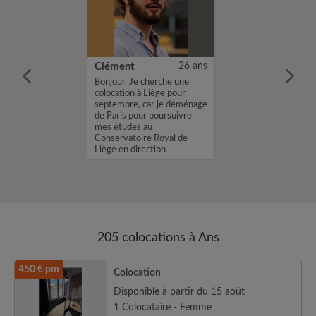
21 ans
Clément
26 ans
eune ouvrier de
Bonjour, Je cherche une
CDD vers CDI
colocation à Liège pour
 de
septembre, car je déménage
s. Je suis en
de Paris pour poursuivre
'une collocation
mes études au
proximité de mon
Conservatoire Royal de
l...
Liège en direction
d’orchestre. Je reche...
205 colocations à Ans
450 € pm
Colocation
Disponible à partir du 15 août
1 Colocataire - Femme