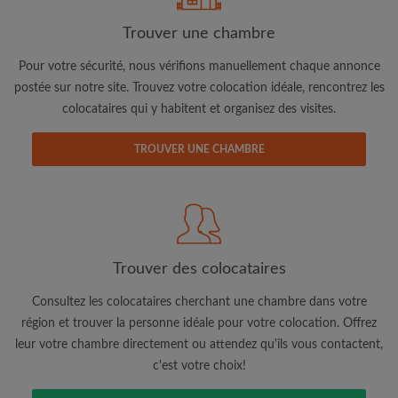
Trouver une chambre
Adresse email
Pour votre sécurité, nous vérifions manuellement chaque annonce
postée sur notre site. Trouvez votre colocation idéale, rencontrez les
colocataires qui y habitent et organisez des visites.
Mot de passe
TROUVER UNE CHAMBRE
J'ai lu, compris et accepte les
Conditions d'utilisation
d'Appartager.be
et ai pris connaissance de la
Politique de
Confidentialité
CRÉER PROFIL
Trouver des colocataires
Je souhaite recevoir des offres exclusives et des mises à
jour du compte par e-mail
Consultez les colocataires cherchant une chambre dans votre
région et trouver la personne idéale pour votre colocation. Offrez
leur votre chambre directement ou attendez qu'ils vous contactent,
c'est votre choix!