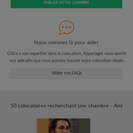
PUBLIER VOTRE CHAMBRE
Faites une recherche selon ce qui vous
semble important
Consultez les chambres et les profils des
colocataires
Sauvegardez vos recherches
Nous sommes là pour aider
Recevez des alertes pour toute nouvelle
Grâce à son expertise dans la colocation, Appartager vous aporte
annonce correspondant à vos critères
son aide afin que vous puissiez trouver votre colocation ideale.
Faites vos demandes de visites
Faites part aux propriétaires et aux
Visiter nos FAQs
colocataires de ce que vous cherchez
exactement
50 colocataires recherchant une chambre - Ans