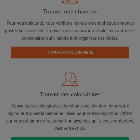
Trouver une chambre
Pour votre sécurité, nous vérifions manuellement chaque annonce
postée sur notre site. Trouvez votre colocation idéale, rencontrez les
Adresse email
colocataires qui y habitent et organisez des visites.
TROUVER UNE CHAMBRE
Mot de passe
J'ai lu, compris et accepte les
Conditions d'utilisation
d'Appartager.be
et ai pris connaissance de la
Politique de
Confidentialité
Trouver des colocataires
CRÉER PROFIL
Consultez les colocataires cherchant une chambre dans votre
région et trouver la personne idéale pour votre colocation. Offrez
Je souhaite recevoir des offres exclusives et des mises à
jour du compte par e-mail
leur votre chambre directement ou attendez qu'ils vous contactent,
c'est votre choix!