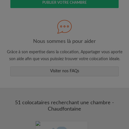
PUBLIER VOTRE CHAMBRE
Faites une recherche selon ce qui vous
semble important
Consultez les chambres et les profils des
Nous sommes là pour aider
colocataires
Grâce à son expertise dans la colocation, Appartager vous aporte
Sauvegardez vos recherches
son aide afin que vous puissiez trouver votre colocation ideale.
Recevez des alertes pour toute nouvelle
annonce correspondant à vos critères
Visiter nos FAQs
Faites vos demandes de visites
Faites part aux propriétaires et aux
colocataires de ce que vous cherchez
exactement
51 colocataires recherchant une chambre -
Chaudfontaine