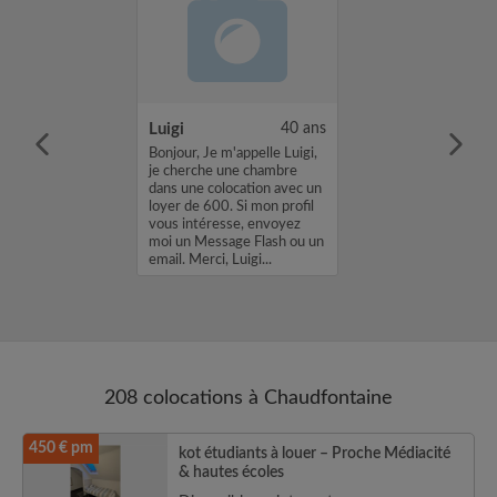
29 ans
Luigi
40 ans
tter le cocon
Bonjour, Je m'appelle Luigi,
 pour démarrer
je cherche une chambre
ouvoir faire des
dans une colocation avec un
t pouvoir
loyer de 600. Si mon profil
orrectement
vous intéresse, envoyez
nir ...
moi un Message Flash ou un
email. Merci, Luigi...
208 colocations à Chaudfontaine
450 € pm
kot étudiants à louer – Proche Médiacité
& hautes écoles