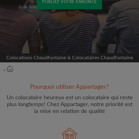
PUBLIEZ VOTRE ANNONCE
Inscrivez-vous avec Facebook
Nous ne publierons jamais sur votre page sans
votre accord
Colocations Chaudfontaine & Colocataires Chaudfontaine
OU
<
Loyer max par mois (€)
Pourquoi utiliser Appartager?
Prénom
Un colocataire heureux est un colocataire qui reste
plus longtemps! Chez Appartager, notre priorité est
la mise en relation de qualité