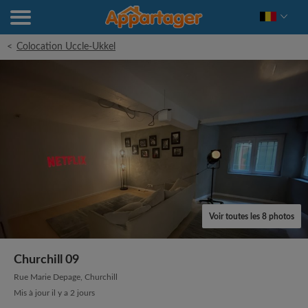
<
Colocation Uccle-Ukkel
Voir toutes les 8 photos
Churchill 09
Rue Marie Depage, Churchill
Mis à jour il y a 2 jours