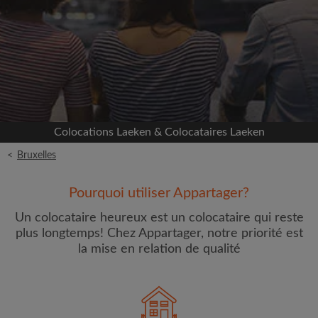
Inscrivez-vous avec Facebook
Nous ne publierons jamais sur votre page sans
votre accord
OU
Colocations Laeken & Colocataires Laeken
Loyer max par mois (€)
<
Bruxelles
Prénom
Pourquoi utiliser Appartager?
Un colocataire heureux est un colocataire qui reste
plus longtemps! Chez Appartager, notre priorité est
la mise en relation de qualité