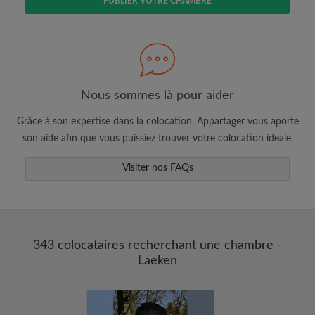
PUBLIER VOTRE CHAMBRE
Faites une recherche selon ce qui vous
semble important
Consultez les chambres et les profils des
colocataires
Sauvegardez vos recherches
Nous sommes là pour aider
Recevez des alertes pour toute nouvelle
Grâce à son expertise dans la colocation, Appartager vous aporte
annonce correspondant à vos critères
son aide afin que vous puissiez trouver votre colocation ideale.
Faites vos demandes de visites
Visiter nos FAQs
Faites part aux propriétaires et aux
colocataires de ce que vous cherchez
exactement
343 colocataires recherchant une chambre -
Laeken