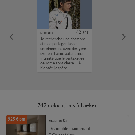
kwan Along
29 ans
simon
42 ans
.
Je recherche une chambre
afin de partager la vie
sereinement avec des gens
sympa. J aime autant mon
intimité que le partage,les
deux me sont chère.... A
bientôt j espère ...
747 colocations à Laeken
925 € pm
Erasme 05
Disponible maintenant