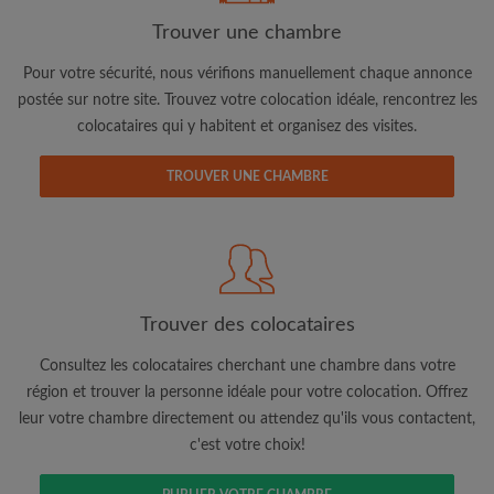
Trouver une chambre
Pour votre sécurité, nous vérifions manuellement chaque annonce
Adresse email
postée sur notre site. Trouvez votre colocation idéale, rencontrez les
colocataires qui y habitent et organisez des visites.
Mot de passe
TROUVER UNE CHAMBRE
J'ai lu, compris et accepte les
Conditions d'utilisation
d'Appartager.be
et ai pris connaissance de la
Politique de
Confidentialité
CRÉER PROFIL
Trouver des colocataires
Je souhaite recevoir des offres exclusives et des mises à
Consultez les colocataires cherchant une chambre dans votre
jour du compte par e-mail
région et trouver la personne idéale pour votre colocation. Offrez
leur votre chambre directement ou attendez qu'ils vous contactent,
c'est votre choix!