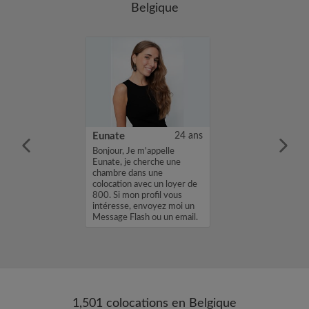
Belgique
25 ans
Eunate
24 ans
m'appelle Brice,
Bonjour, Je m'appelle
une chambre
Eunate, je cherche une
location avec un
chambre dans une
. Si mon profil
colocation avec un loyer de
sse, envoyez
800. Si mon profil vous
age Flash ou un
intéresse, envoyez moi un
 Brice...
Message Flash ou un email.
Merci, Eunate...
1,501 colocations en Belgique