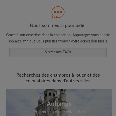
Nous sommes là pour aider
Faites une recherche selon ce qui vous
semble important
Grâce à son expertise dans la colocation, Appartager vous aporte
Consultez les chambres et les profils des
son aide afin que vous puissiez trouver votre colocation ideale.
colocataires
Visiter nos FAQs
Sauvegardez vos recherches
Recevez des alertes pour toute nouvelle
annonce correspondant à vos critères
Faites vos demandes de visites
Recherchez des chambres à louer et des
colocataires dans d'autres villes
Faites part aux propriétaires et aux
colocataires de ce que vous cherchez
exactement
Aubange
Prix moyen d'une colocation