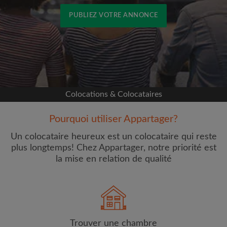
PUBLIEZ VOTRE ANNONCE
Inscrivez-vous avec Facebook
Nous ne publierons jamais sur votre page sans
votre accord
Colocations & Colocataires
OU
Pourquoi utiliser Appartager?
Loyer max par mois (€)
Un colocataire heureux est un colocataire qui reste
plus longtemps! Chez Appartager, notre priorité est
la mise en relation de qualité
Prénom
Trouver une chambre