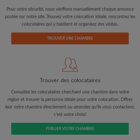
Pour votre sécurité, nous vérifions manuellement chaque annonce
postée sur notre site. Trouvez votre colocation idéale, rencontrez les
colocataires qui y habitent et organisez des visites.
TROUVER UNE CHAMBRE
Adresse email
Mot de passe
Trouver des colocataires
J'ai lu, compris et accepte les
Conditions d'utilisation
d'Appartager.be
et ai pris connaissance de la
Politique de
Confidentialité
Consultez les colocataires cherchant une chambre dans votre
région et trouver la personne idéale pour votre colocation. Offrez
leur votre chambre directement ou attendez qu'ils vous contactent,
CRÉER PROFIL
c'est votre choix!
Je souhaite recevoir des offres exclusives et des mises à
jour du compte par e-mail
PUBLIER VOTRE CHAMBRE