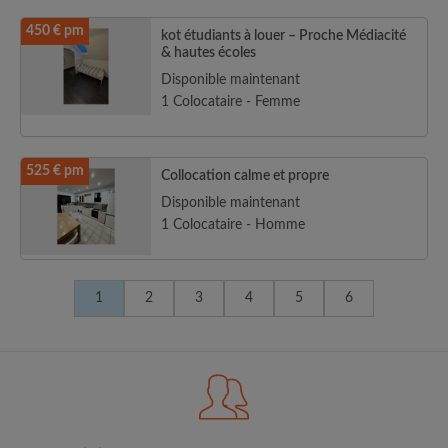
450 € pm
kot étudiants à louer – Proche Médiacité
& hautes écoles
Disponible maintenant
1 Colocataire - Femme
525 € pm
Collocation calme et propre
Disponible maintenant
1 Colocataire - Homme
1
2
3
4
5
6