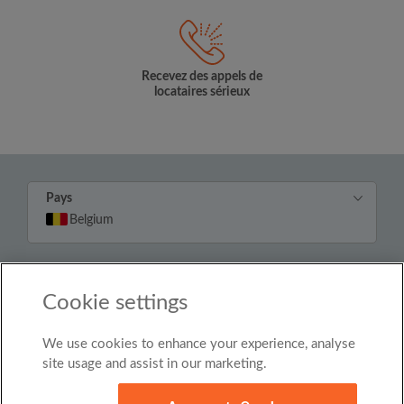
Recevez des appels de
locataires sérieux
Pays
Belgium
© Roomgo Limited 2025 - 21 Market Place, Stockport,
United Kingdom, SK1 1EU
Cookie settings
We use cookies to enhance your experience, analyse
site usage and assist in our marketing.