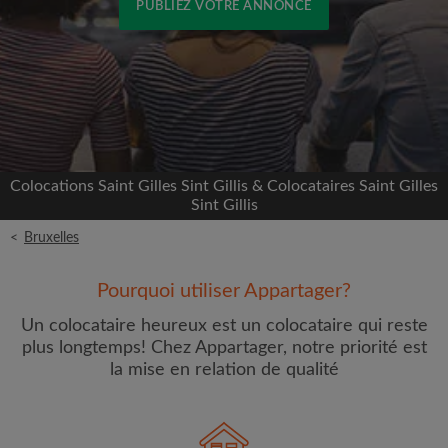
PUBLIEZ VOTRE ANNONCE
Inscrivez-vous avec Facebook
Nous ne publierons jamais sur votre page sans
votre accord
Colocations Saint Gilles Sint Gillis & Colocataires Saint Gilles
OU
Sint Gillis
<
Bruxelles
Loyer max par mois (€)
Pourquoi utiliser Appartager?
Prénom
Un colocataire heureux est un colocataire qui reste
plus longtemps! Chez Appartager, notre priorité est
la mise en relation de qualité