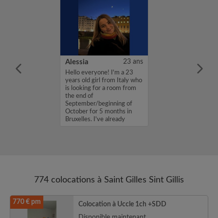
30 ans
Alessia
23 ans
 m’appelle
Hello everyone! I'm a 23
0 ans et je suis
years old girl from Italy who
ois. Je vais
is looking for a room from
à Bruxelles pour
the end of
n stage Blue
September/beginning of
ommission
October for 5 months in
 du 1er octobre
Bruxelles. I've already
experienced li...
774 colocations à Saint Gilles Sint Gillis
770 € pm
Colocation à Uccle 1ch +SDD
Disponible maintenant