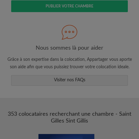
PUBLIER VOTRE CHAMBRE
Faites une recherche selon ce qui vous
semble important
Consultez les chambres et les profils des
colocataires
Nous sommes là pour aider
Sauvegardez vos recherches
Grâce à son expertise dans la colocation, Appartager vous aporte
Recevez des alertes pour toute nouvelle
son aide afin que vous puissiez trouver votre colocation ideale.
annonce correspondant à vos critères
Visiter nos FAQs
Faites vos demandes de visites
Faites part aux propriétaires et aux
colocataires de ce que vous cherchez
exactement
353 colocataires recherchant une chambre - Saint
Gilles Sint Gillis