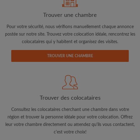
Trouver une chambre
Pour votre sécurité, nous vérifions manuellement chaque annonce
postée sur notre site. Trouvez votre colocation idéale, rencontrez les
Adresse email
colocataires qui y habitent et organisez des visites.
TROUVER UNE CHAMBRE
Mot de passe
J'ai lu, compris et accepte les
Conditions d'utilisation
d'Appartager.be
et ai pris connaissance de la
Politique de
Confidentialité
Trouver des colocataires
CRÉER PROFIL
Consultez les colocataires cherchant une chambre dans votre
Je souhaite recevoir des offres exclusives et des mises à
région et trouver la personne idéale pour votre colocation. Offrez
jour du compte par e-mail
leur votre chambre directement ou attendez qu'ils vous contactent,
c'est votre choix!