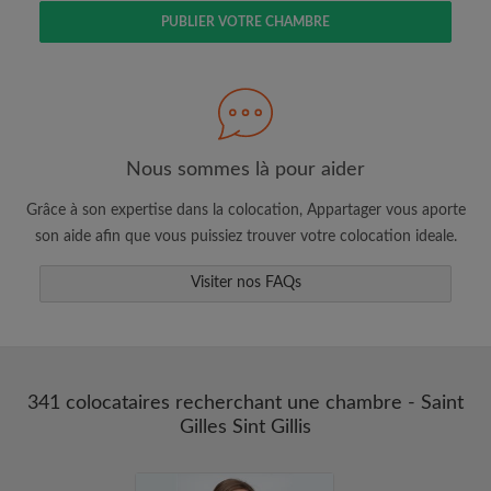
PUBLIER VOTRE CHAMBRE
Faites une recherche selon ce qui vous
semble important
Consultez les chambres et les profils des
colocataires
Nous sommes là pour aider
Sauvegardez vos recherches
Grâce à son expertise dans la colocation, Appartager vous aporte
Recevez des alertes pour toute nouvelle
son aide afin que vous puissiez trouver votre colocation ideale.
annonce correspondant à vos critères
Visiter nos FAQs
Faites vos demandes de visites
Faites part aux propriétaires et aux
colocataires de ce que vous cherchez
exactement
341 colocataires recherchant une chambre - Saint
Gilles Sint Gillis