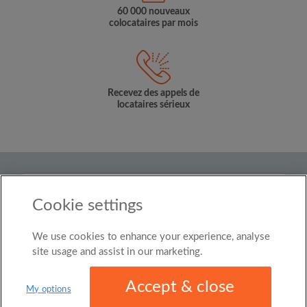
60 000 nouveaux
colocataires par mois
Recevez des appels de
locataires sérieux
Pays
Cookie settings
Belgium
We use cookies to enhance your experience, analyse
© Roomgo Limited 2025 - 21 Market Place, Stockport,
United Kingdom, SK1 1EU
site usage and assist in our marketing.
Accept & close
My options