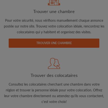
Trouver une chambre
Pour votre sécurité, nous vérifions manuellement chaque annonce
postée sur notre site. Trouvez votre colocation idéale, rencontrez les
Adresse email
colocataires qui y habitent et organisez des visites.
TROUVER UNE CHAMBRE
Mot de passe
J'ai lu, compris et accepte les
Conditions d'utilisation
d'Appartager.be
et ai pris connaissance de la
Politique de
Confidentialité
Trouver des colocataires
CRÉER PROFIL
Consultez les colocataires cherchant une chambre dans votre
Je souhaite recevoir des offres exclusives et des mises à
région et trouver la personne idéale pour votre colocation. Offrez
jour du compte par e-mail
leur votre chambre directement ou attendez qu'ils vous contactent,
c'est votre choix!