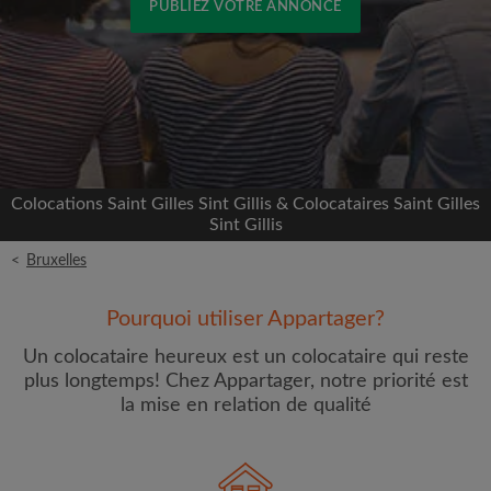
PUBLIEZ VOTRE ANNONCE
Inscrivez-vous avec Facebook
Nous ne publierons jamais sur votre page sans
votre accord
Colocations Saint Gilles Sint Gillis & Colocataires Saint Gilles
OU
Sint Gillis
<
Bruxelles
Loyer max par mois (€)
Pourquoi utiliser Appartager?
Prénom
Un colocataire heureux est un colocataire qui reste
plus longtemps! Chez Appartager, notre priorité est
la mise en relation de qualité