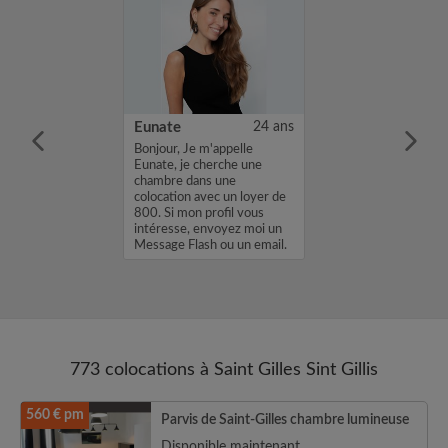
34 ans
Eunate
24 ans
 vu votre
Bonjour, Je m'appelle
e serai
Eunate, je cherche une
de vous
chambre dans une
 Moi et mon chat
colocation avec un loyer de
 recherchons à
800. Si mon profil vous
nid dans une
intéresse, envoyez moi un
ocation à partir
Message Flash ou un email.
Merci, Eunate...
773 colocations à Saint Gilles Sint Gillis
560 € pm
Parvis de Saint-Gilles chambre lumineuse
Disponible maintenant