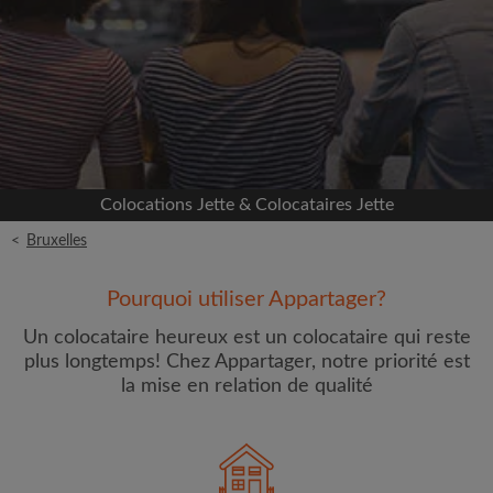
Inscrivez-vous avec Facebook
Nous ne publierons jamais sur votre page sans
votre accord
OU
Colocations Jette & Colocataires Jette
Loyer max par mois (€)
<
Bruxelles
Prénom
Pourquoi utiliser Appartager?
Un colocataire heureux est un colocataire qui reste
plus longtemps! Chez Appartager, notre priorité est
la mise en relation de qualité