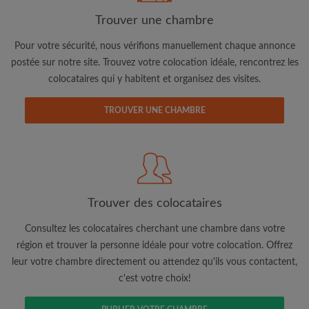
Trouver une chambre
Pour votre sécurité, nous vérifions manuellement chaque annonce
Adresse email
postée sur notre site. Trouvez votre colocation idéale, rencontrez les
colocataires qui y habitent et organisez des visites.
Mot de passe
TROUVER UNE CHAMBRE
J'ai lu, compris et accepte les
Conditions d'utilisation
d'Appartager.be
et ai pris connaissance de la
Politique de
Confidentialité
CRÉER PROFIL
Trouver des colocataires
Je souhaite recevoir des offres exclusives et des mises à
Consultez les colocataires cherchant une chambre dans votre
jour du compte par e-mail
région et trouver la personne idéale pour votre colocation. Offrez
leur votre chambre directement ou attendez qu'ils vous contactent,
c'est votre choix!