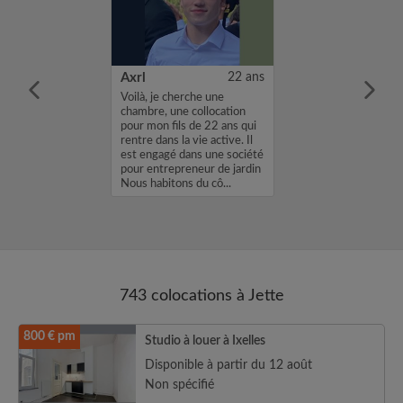
24 ans
Axrl
22 ans
m'appelle
Voilà, je cherche une
 cherche une
chambre, une collocation
ns une
pour mon fils de 22 ans qui
vec un loyer de
rentre dans la vie active. Il
profil vous
est engagé dans une société
envoyez moi un
pour entrepreneur de jardin
sh ou un email.
Nous habitons du cô...
...
743 colocations à Jette
800 € pm
Studio à louer à Ixelles
Disponible à partir du 12 août
Non spécifié