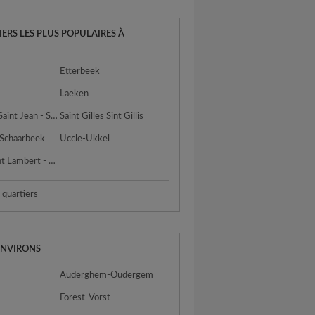
IERS LES PLUS POPULAIRES À
S
Etterbeek
Laeken
Molenbeek Saint Jean - Sint Jans Molenbeek
Saint Gilles Sint Gillis
 Schaarbeek
Uccle-Ukkel
Woluwe Saint Lambert - Sint Lambrechts Woluwe
s quartiers
ENVIRONS
Auderghem-Oudergem
Forest-Vorst