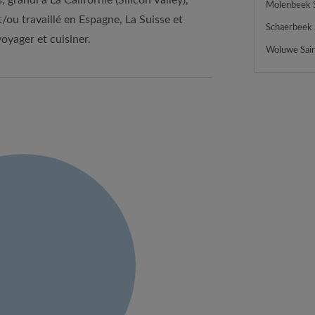
 grandí a La Californie (Silicon Valley),
/ou travaillé en Espagne, La Suisse et
Schaerbeek
voyager et cuisiner.