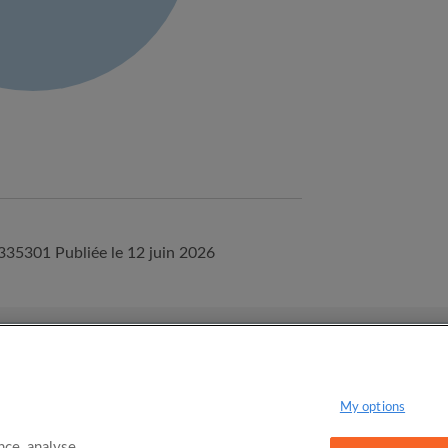
0335301
Publiée le 12 juin 2026
onditions d'utilisation d'Appartager.be
Politique de confidentialité
My options
ce, analyse