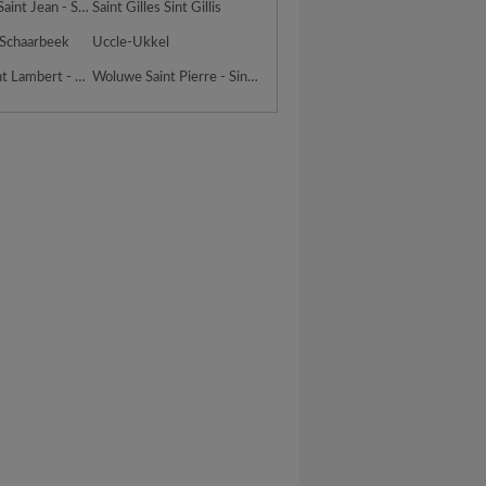
Molenbeek Saint Jean - Sint Jans Molenbeek
Saint Gilles Sint Gillis
 Schaarbeek
Uccle-Ukkel
Woluwe Saint Lambert - Sint Lambrechts Woluwe
Woluwe Saint Pierre - Sint Pieters Woluwe