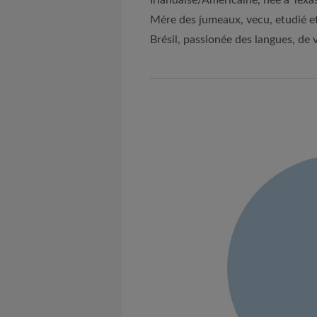
Irlandaise/Americaine, née á Texas,
Mére des jumeaux, vecu, etudié et
Brésil, passionée des langues, de 