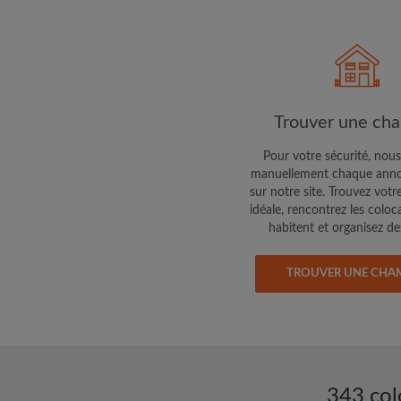
Faites part aux propri
colocataires de ce qu
exactement
Trouver une ch
Pour votre sécurité, nous
manuellement chaque anno
sur notre site. Trouvez votr
idéale, rencontrez les coloc
habitent et organisez des
TROUVER UNE CHA
343 col