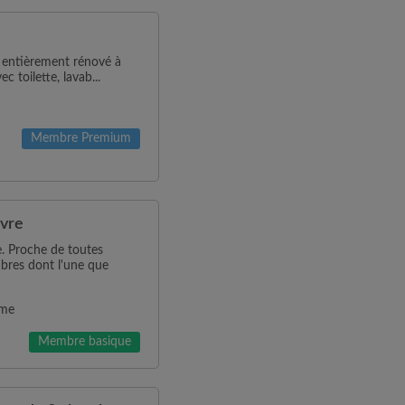
 entièrement rénové à
 toilette, lavab...
Membre Premium
avre
. Proche de toutes
bres dont l'une que
mme
Membre basique