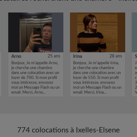
Arno
25 ans
Irina
28 ans
Bonjour, Je m'appelle Arno,
Bonjour, Je m'appelle Irina,
J
je cherche une chambre
je cherche une chambre
e
dans une colocation avec un
dans une colocation avec un
a
loyer de 700. Si mon profil
loyer de 550. Si mon profil
c
vous intéresse, envoyez
vous intéresse, envoyez
3
moi un Message Flash ou un
moi un Message Flash ou un
2
email. Merci, Arno...
email. Merci, Irina...
V
774 colocations à Ixelles-Elsene