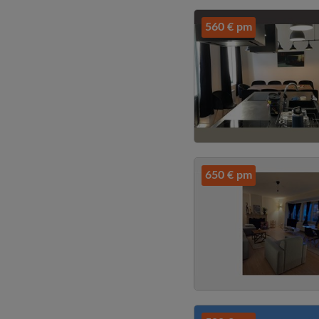
560 € pm
650 € pm