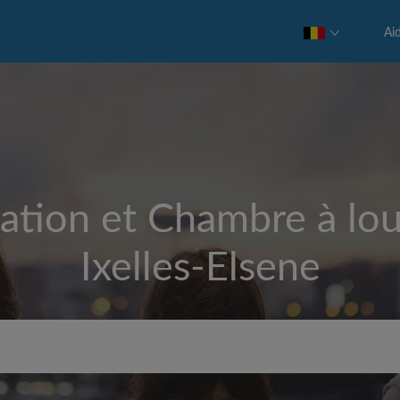
Ai
ation et Chambre à lou
Ixelles-Elsene
Loyer max par mois (€)