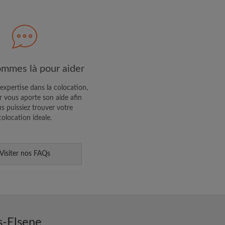
R PROFIL
ffres exclusives et des mises à
mmes là pour aider
expertise dans la colocation,
 vous aporte son aide afin
s puissiez trouver votre
colocation ideale.
Visiter nos FAQs
s-Elsene