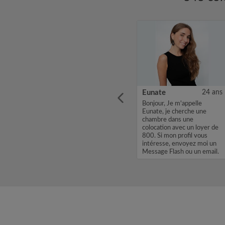
25 ans
Laura
34 ans
Eunate
24 ans
 old,
Bonjour, j’ai vu votre
Bonjour, Je m'appelle
asters
annonce et je serai
Eunate, je cherche une
intéressée de vous
chambre dans une
art of
rencontrer. Moi et mon chat
colocation avec un loyer de
 called
Sanza, nous recherchons à
800. Si mon profil vous
r,”
faire notre nid dans une
intéresse, envoyez moi un
nouvelle colocation à partir
Message Flash ou un email.
du 1er ...
Merci, Eunate...