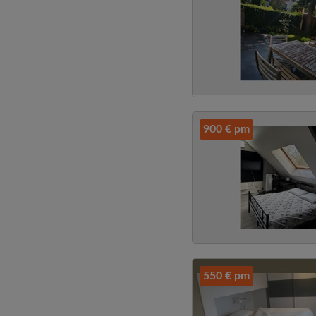
900 € pm
550 € pm