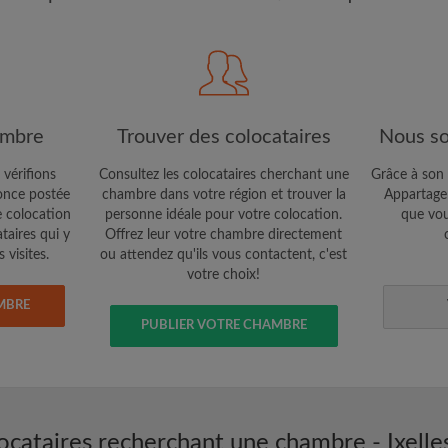
étaires et aux
Confidentialité
e vous cherchez
CRÉE
Je souhaite recevoir des o
ambre
Trouver des colocataires
Nous so
jour du compte par e-mail
 vérifions
Consultez les colocataires cherchant une
Grâce à son 
nce postée
chambre dans votre région et trouver la
Appartager
e colocation
personne idéale pour votre colocation.
que vou
ataires qui y
Offrez leur votre chambre directement
 visites.
ou attendez qu'ils vous contactent, c'est
votre choix!
MBRE
PUBLIER VOTRE CHAMBRE
ocataires recherchant une chambre - Ixelle