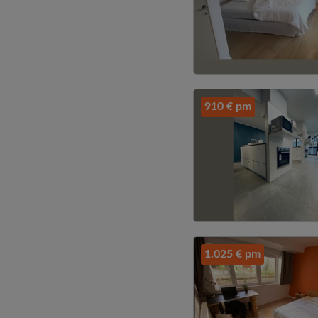
910 € pm
1.025 € pm