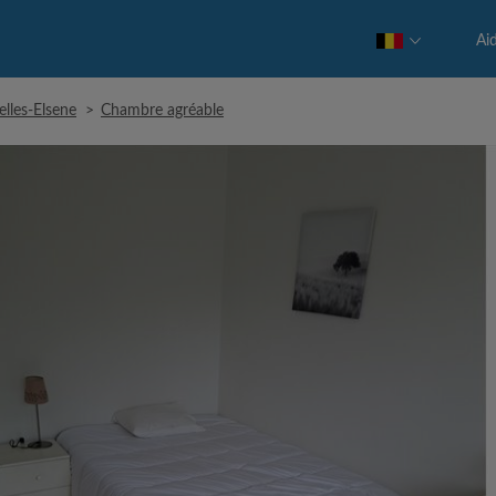
Ai
elles-Elsene
>
Chambre agréable