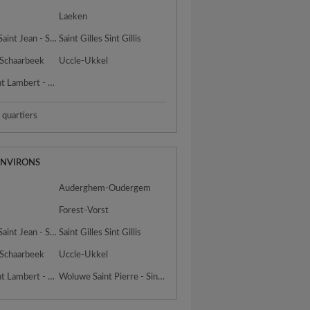
Laeken
Molenbeek Saint Jean - Sint Jans Molenbeek
Saint Gilles Sint Gillis
 Schaarbeek
Uccle-Ukkel
Woluwe Saint Lambert - Sint Lambrechts Woluwe
s quartiers
ENVIRONS
Auderghem-Oudergem
Forest-Vorst
Molenbeek Saint Jean - Sint Jans Molenbeek
Saint Gilles Sint Gillis
 Schaarbeek
Uccle-Ukkel
Woluwe Saint Lambert - Sint Lambrechts Woluwe
Woluwe Saint Pierre - Sint Pieters Woluwe