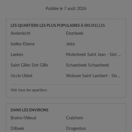
Publiée le 7 août 2026
LES QUARTIERS LES PLUS POPULAIRES À
BRUXELLES
Anderlecht
Etterbeek
Ixelles-Elsene
Jette
Laeken
Molenbeek Saint Jean - Sint Jans Molenbeek
Saint Gilles Sint Gillis
Schaerbeek Schaarbeek
Uccle-Ukkel
Woluwe Saint Lambert - Sint Lambrechts Woluwe
Voir tous les quartiers
DANS LES ENVIRONS
Braine-l'Alleud
Crainhem
Dilbeek
Drogenbos