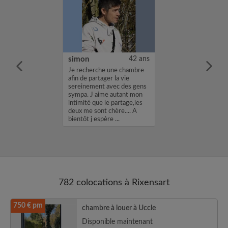
kwan Along
29 ans
simon
42 ans
.
Je recherche une chambre
afin de partager la vie
sereinement avec des gens
sympa. J aime autant mon
intimité que le partage,les
deux me sont chère.... A
bientôt j espère ...
782 colocations à Rixensart
750 € pm
chambre à louer à Uccle
Disponible maintenant