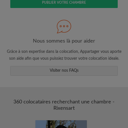
PUBLIER VOTRE CHAMBRE
Faites une recherche selon ce qui vous
semble important
Consultez les chambres et les profils des
colocataires
Sauvegardez vos recherches
Nous sommes là pour aider
Recevez des alertes pour toute nouvelle
Grâce à son expertise dans la colocation, Appartager vous aporte
annonce correspondant à vos critères
son aide afin que vous puissiez trouver votre colocation ideale.
Faites vos demandes de visites
Faites part aux propriétaires et aux
Visiter nos FAQs
colocataires de ce que vous cherchez
exactement
360 colocataires recherchant une chambre -
Rixensart