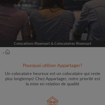
Inscrivez-vous avec Facebook
Nous ne publierons jamais sur votre page sans
votre accord
OU
Colocations Rixensart & Colocataires Rixensart
Loyer max par mois (€)
<
Prénom
Pourquoi utiliser Appartager?
Un colocataire heureux est un colocataire qui reste
plus longtemps! Chez Appartager, notre priorité est
la mise en relation de qualité