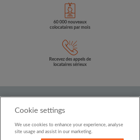
60 000 nouveaux
colocataires par mois
Recevez des appels de
locataires sérieux
Pays
Cookie settings
Belgium
We use cookies to enhance your experience, analyse
© Roomgo Limited 2025 - 21 Market Place, Stockport,
United Kingdom, SK1 1EU
site usage and assist in our marketing.