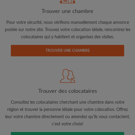
Trouver une chambre
Adresse email
Pour votre sécurité, nous vérifions manuellement chaque annonce
postée sur notre site. Trouvez votre colocation idéale, rencontrez les
colocataires qui y habitent et organisez des visites.
Mot de passe
TROUVER UNE CHAMBRE
J'ai lu, compris et accepte les
Conditions d'utilisation
d'Appartager.be
et ai pris connaissance de la
Politique de
Confidentialité
CRÉER PROFIL
Trouver des colocataires
Je souhaite recevoir des offres exclusives et des mises à
jour du compte par e-mail
Consultez les colocataires cherchant une chambre dans votre
région et trouver la personne idéale pour votre colocation. Offrez
leur votre chambre directement ou attendez qu'ils vous contactent,
c'est votre choix!