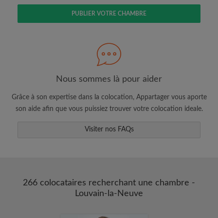
PUBLIER VOTRE CHAMBRE
Faites une recherche selon ce qui vous
semble important
Consultez les chambres et les profils des
colocataires
Nous sommes là pour aider
Sauvegardez vos recherches
Grâce à son expertise dans la colocation, Appartager vous aporte
Recevez des alertes pour toute nouvelle
son aide afin que vous puissiez trouver votre colocation ideale.
annonce correspondant à vos critères
Faites vos demandes de visites
Visiter nos FAQs
Faites part aux propriétaires et aux
colocataires de ce que vous cherchez
exactement
266 colocataires recherchant une chambre -
Louvain-la-Neuve