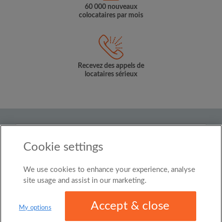
60 000 nouveaux
colocataires par mois
Recevez des appels de
locataires sérieux
Pays
Cookie settings
Belgium
We use cookies to enhance your experience, analyse
© Roomgo Limited 2025 - 21 Market Place, Stockport,
United Kingdom, SK1 1EU
site usage and assist in our marketing.
Accept & close
My options