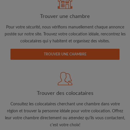
Trouver une chambre
Pour votre sécurité, nous vérifions manuellement chaque annonce
Adresse email
postée sur notre site. Trouvez votre colocation idéale, rencontrez les
colocataires qui y habitent et organisez des visites.
Mot de passe
TROUVER UNE CHAMBRE
J'ai lu, compris et accepte les
Conditions d'utilisation
d'Appartager.be
et ai pris connaissance de la
Politique de
Confidentialité
CRÉER PROFIL
Trouver des colocataires
Consultez les colocataires cherchant une chambre dans votre
Je souhaite recevoir des offres exclusives et des mises à
région et trouver la personne idéale pour votre colocation. Offrez
jour du compte par e-mail
leur votre chambre directement ou attendez qu'ils vous contactent,
c'est votre choix!