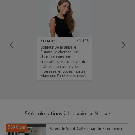
28 ans
Eunate
24 ans
) from Germany
Bonjour, Je m'appelle
ting an
Eunate, je cherche une
job in Brussels
chambre dans une
r. Im now
colocation avec un loyer de
a room in a
800. Si mon profil vous
rtment
intéresse, envoyez moi un
 Ixelles, Saint-
Message Flash ou un email.
r...
Merci, Eunate...
546 colocations à Louvain-la-Neuve
560 € pm
Parvis de Saint-Gilles chambre lumineuse