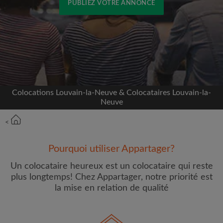
PUBLIEZ VOTRE ANNONCE
Inscrivez-vous avec Facebook
Nous ne publierons jamais sur votre page sans
votre accord
Colocations Louvain-la-Neuve & Colocataires Louvain-la-
OU
Neuve
Loyer max par mois (€)
<
Pourquoi utiliser Appartager?
Prénom
Un colocataire heureux est un colocataire qui reste
plus longtemps! Chez Appartager, notre priorité est
la mise en relation de qualité