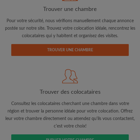
Trouver une chambre
Pour votre sécurité, nous vérifions manuellement chaque annonce
Adresse email
postée sur notre site. Trouvez votre colocation idéale, rencontrez les
colocataires qui y habitent et organisez des visites.
Mot de passe
TROUVER UNE CHAMBRE
J'ai lu, compris et accepte les
Conditions d'utilisation
d'Appartager.be
et ai pris connaissance de la
Politique de
Confidentialité
CRÉER PROFIL
Trouver des colocataires
Je souhaite recevoir des offres exclusives et des mises à
Consultez les colocataires cherchant une chambre dans votre
jour du compte par e-mail
région et trouver la personne idéale pour votre colocation. Offrez
leur votre chambre directement ou attendez qu'ils vous contactent,
c'est votre choix!