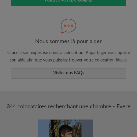
PUBLIER VOTRE CHAMBRE
Faites une recherche selon ce qui vous
semble important
Consultez les chambres et les profils des
colocataires
Sauvegardez vos recherches
Nous sommes là pour aider
Recevez des alertes pour toute nouvelle
Grâce à son expertise dans la colocation, Appartager vous aporte
annonce correspondant à vos critères
son aide afin que vous puissiez trouver votre colocation ideale.
Faites vos demandes de visites
Visiter nos FAQs
Faites part aux propriétaires et aux
colocataires de ce que vous cherchez
exactement
344 colocataires recherchant une chambre - Evere