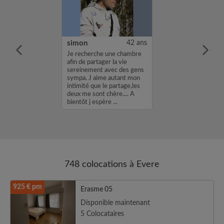
kwan Along
29 ans
simon
42 ans
.
Je recherche une chambre
afin de partager la vie
sereinement avec des gens
sympa. J aime autant mon
intimité que le partage,les
deux me sont chère.... A
bientôt j espère ...
748 colocations à Evere
925 € pm
Erasme 05
Disponible maintenant
5 Colocataires