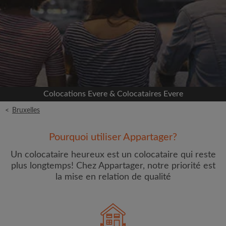
Inscrivez-vous avec Facebook
Nous ne publierons jamais sur votre page sans
votre accord
OU
Colocations Evere & Colocataires Evere
Loyer max par mois (€)
<
Bruxelles
Prénom
Pourquoi utiliser Appartager?
Un colocataire heureux est un colocataire qui reste
plus longtemps! Chez Appartager, notre priorité est
la mise en relation de qualité