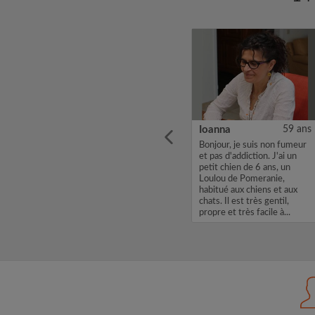
34 ans
Discusseb
20 ans
Ioanna
59 ans
Bonjour, Je m'appelle
Bonjour, je suis non fumeur
ne
Discusseb, je cherche une
et pas d'addiction. J'ai un
chambre dans une
petit chien de 6 ans, un
yer de
colocation avec un loyer de
Loulou de Pomeranie,
us
700. Si mon profil vous
habitué aux chiens et aux
oi un
intéresse, envoyez moi un
chats. Il est très gentil,
email.
Message Flash ou un email.
propre et très facile à...
Merci, Dis...