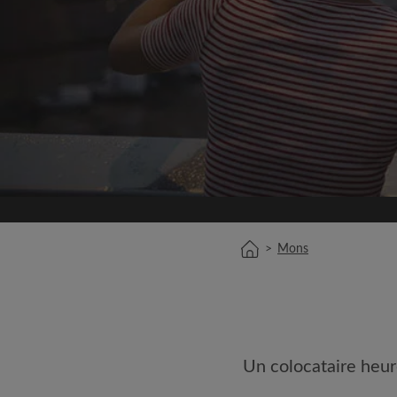
Inscrivez-vous 
Nous ne publierons jamai
votre a
Trouvez votr
Faites une recherche 
semble important
Consultez les chambres
colocataires
>
Mons
Sauvegardez vos rech
Recevez des alertes p
annonce correspondan
Faites vos demandes d
Faites part aux propri
Un colocataire heur
colocataires de ce qu
exactement