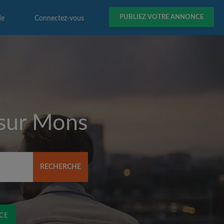
PUBLIEZ VOTRE ANNONCE
de
Connectez-vous
 sur
Mons
RECHERCHE
CE