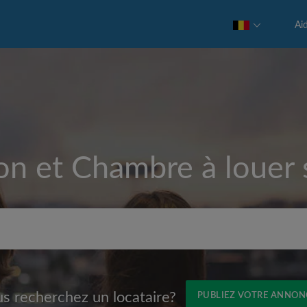
Ai
on et Chambre à louer
Loyer max par mois (€)
s recherchez un locataire?
PUBLIEZ VOTRE ANNON
Prénom