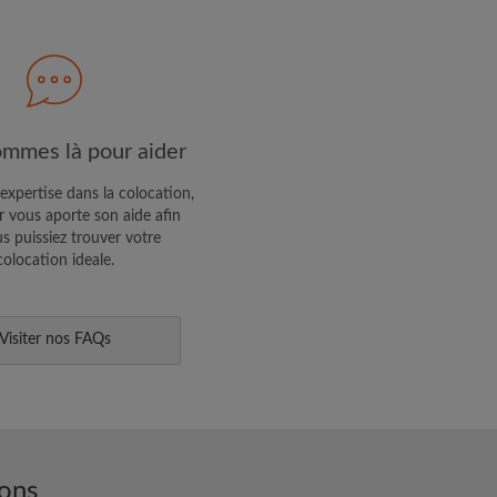
R PROFIL
ffres exclusives et des mises à
mmes là pour aider
expertise dans la colocation,
 vous aporte son aide afin
s puissiez trouver votre
colocation ideale.
Visiter nos FAQs
ons