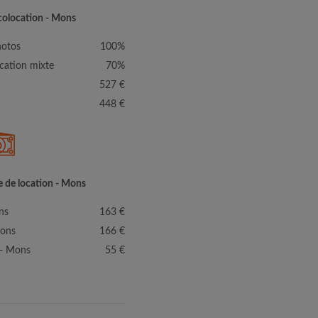
 colocation - Mons
hotos
100%
cation mixte
70%
527 €
448 €
e de location - Mons
ns
163 €
Mons
166 €
 - Mons
55 €