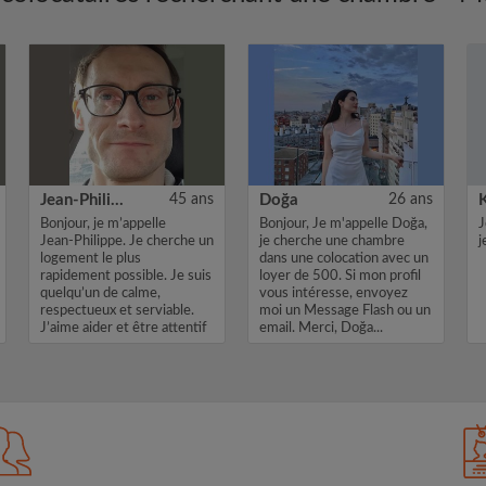
Jean-Philippe
45 ans
Doğa
26 ans
Bonjour, je m’appelle
Bonjour, Je m'appelle Doğa,
J
Jean‑Philippe. Je cherche un
je cherche une chambre
j
logement le plus
dans une colocation avec un
rapidement possible. Je suis
loyer de 500. Si mon profil
quelqu’un de calme,
vous intéresse, envoyez
respectueux et serviable.
moi un Message Flash ou un
J’aime aider et être attentif
email. Merci, Doğa...
aux au...