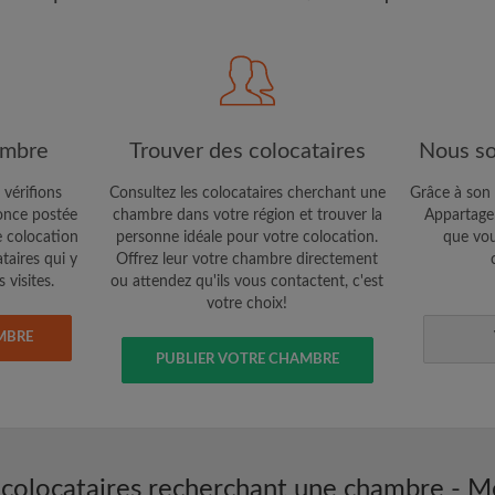
CRÉE
Je souhaite recevoir des o
jour du compte par e-mail
ambre
Trouver des colocataires
Nous so
 vérifions
Consultez les colocataires cherchant une
Grâce à son 
nce postée
chambre dans votre région et trouver la
Appartager
e colocation
personne idéale pour votre colocation.
que vou
ataires qui y
Offrez leur votre chambre directement
 visites.
ou attendez qu'ils vous contactent, c'est
votre choix!
MBRE
PUBLIER VOTRE CHAMBRE
 colocataires recherchant une chambre - M