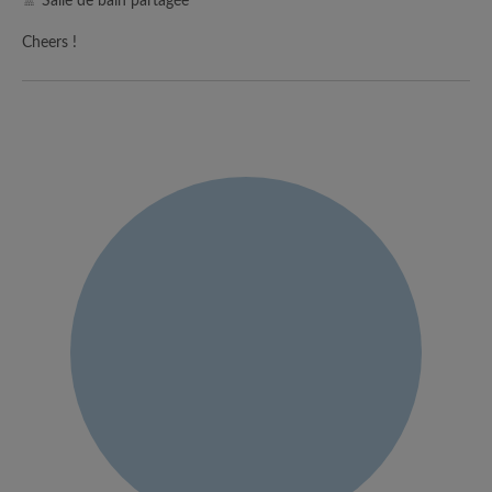
🚿 Salle de bain partagée
Cheers !