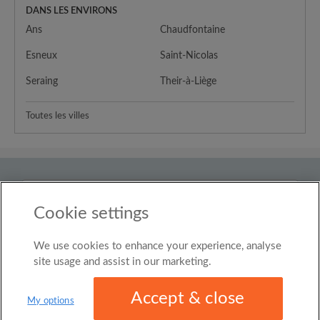
DANS LES ENVIRONS
Ans
Chaudfontaine
Esneux
Saint-Nicolas
Seraing
Their-à-Liège
Toutes les villes
Pays
Belgium
Cookie settings
We use cookies to enhance your experience, analyse
© Roomgo Limited 2025 - 21 Market Place, Stockport,
United Kingdom, SK1 1EU
site usage and assist in our marketing.
Accept & close
My options