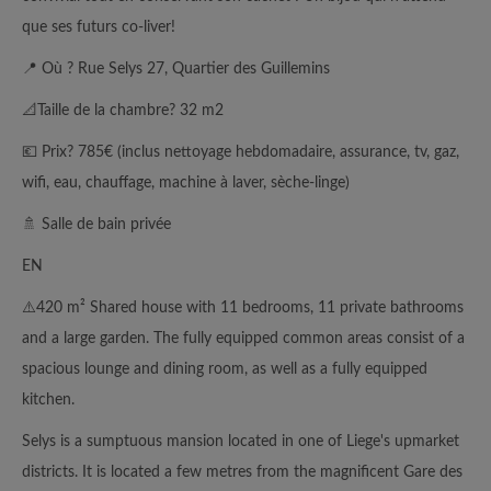
que ses futurs co-liver!
📍 Où ? Rue Selys 27, Quartier des Guillemins
📐Taille de la chambre? 32 m2
💶 Prix? 785€ (inclus nettoyage hebdomadaire, assurance, tv, gaz,
wifi, eau, chauffage, machine à laver, sèche-linge)
🚿 Salle de bain privée
EN
⚠️420 m² Shared house with 11 bedrooms, 11 private bathrooms
and a large garden. The fully equipped common areas consist of a
spacious lounge and dining room, as well as a fully equipped
kitchen.
Selys is a sumptuous mansion located in one of Liege's upmarket
districts. It is located a few metres from the magnificent Gare des