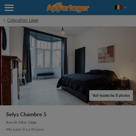
<
Colocation Liège
Voir toutes les 8 photos
Selys Chambre 5
Rue de Sélys, Liège
Mis à jour il y a 10 jours