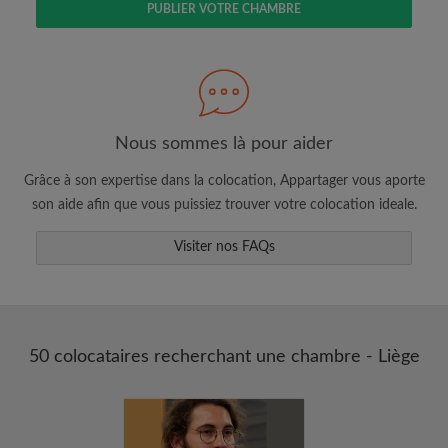
PUBLIER VOTRE CHAMBRE
Faites une recherche selon ce qui vous
semble important
Consultez les chambres et les profils des
colocataires
Sauvegardez vos recherches
Nous sommes là pour aider
Recevez des alertes pour toute nouvelle
Grâce à son expertise dans la colocation, Appartager vous aporte
annonce correspondant à vos critères
son aide afin que vous puissiez trouver votre colocation ideale.
Faites vos demandes de visites
Faites part aux propriétaires et aux
Visiter nos FAQs
colocataires de ce que vous cherchez
exactement
50 colocataires recherchant une chambre - Liège