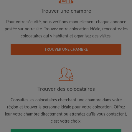
Trouver une chambre
Adresse email
Pour votre sécurité, nous vérifions manuellement chaque annonce
postée sur notre site. Trouvez votre colocation idéale, rencontrez les
colocataires qui y habitent et organisez des visites.
Mot de passe
TROUVER UNE CHAMBRE
J'ai lu, compris et accepte les
Conditions d'utilisation
d'Appartager.be
et ai pris connaissance de la
Politique de
Confidentialité
CRÉER PROFIL
Trouver des colocataires
Je souhaite recevoir des offres exclusives et des mises à
jour du compte par e-mail
Consultez les colocataires cherchant une chambre dans votre
région et trouver la personne idéale pour votre colocation. Offrez
leur votre chambre directement ou attendez qu'ils vous contactent,
c'est votre choix!