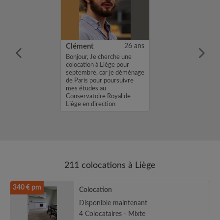
21 ans
Clément
26 ans
eune ouvrier de
Bonjour, Je cherche une
CDD vers CDI
colocation à Liège pour
 de
septembre, car je déménage
s. Je suis en
de Paris pour poursuivre
'une collocation
mes études au
proximité de mon
Conservatoire Royal de
l...
Liège en direction
d’orchestre. Je reche...
211 colocations à Liège
340 € pm
Colocation
Disponible maintenant
4 Colocataires - Mixte