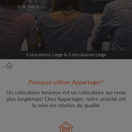
Inscrivez-vous avec Facebook
Nous ne publierons jamais sur votre page sans
votre accord
OU
Colocations Liège & Colocataires Liège
Loyer max par mois (€)
<
Prénom
Pourquoi utiliser Appartager?
Un colocataire heureux est un colocataire qui reste
plus longtemps! Chez Appartager, notre priorité est
la mise en relation de qualité