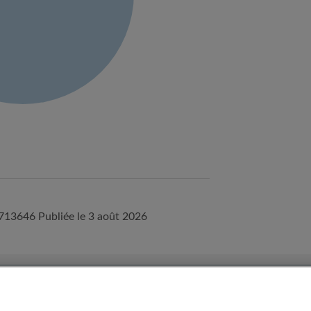
1713646
Publiée le 3 août 2026
onditions d'utilisation d'Appartager.be
Politique de confidentialité