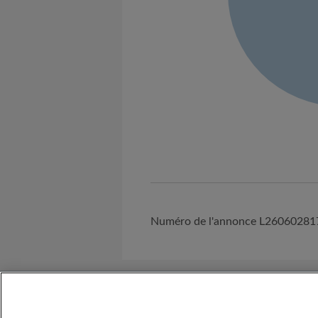
Numéro de l'annonce L2606028
A propos de nous
Besoin d'Aide ?
C