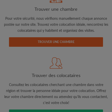
Trouver une chambre
Adresse email
Pour votre sécurité, nous vérifions manuellement chaque annonce
postée sur notre site. Trouvez votre colocation idéale, rencontrez les
colocataires qui y habitent et organisez des visites.
Mot de passe
TROUVER UNE CHAMBRE
J'ai lu, compris et accepte les
Conditions d'utilisation
d'Appartager.be
et ai pris connaissance de la
Politique de
Confidentialité
CRÉER PROFIL
Trouver des colocataires
Je souhaite recevoir des offres exclusives et des mises à
jour du compte par e-mail
Consultez les colocataires cherchant une chambre dans votre
région et trouver la personne idéale pour votre colocation. Offrez
leur votre chambre directement ou attendez qu'ils vous contactent,
c'est votre choix!