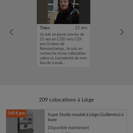
22 ans
Théo
21 ans
m'appelle
Je suis un jeune ouvrier de
herche une
21 ans en CDD vers CDI
ns une
aux Grottes de
vec un loyer de
Remouchamps. Je suis en
profil vous
recherche d'une collocation
envoyez moi un
calme et à proximité de mon
sh ou un email.
lieu de travail...
a...
209 colocations à Liège
560 € pm
Super Studio meublé à Liège (Guillemins) à
louer
Disponible maintenant