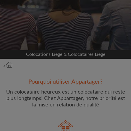
Inscrivez-vous avec Facebook
Nous ne publierons jamais sur votre page sans
votre accord
OU
Colocations Liège & Colocataires Liège
Loyer max par mois (€)
<
Prénom
Pourquoi utiliser Appartager?
Un colocataire heureux est un colocataire qui reste
plus longtemps! Chez Appartager, notre priorité est
la mise en relation de qualité