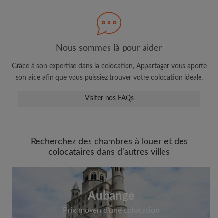
Nous sommes là pour aider
Faites une recherche selon ce qui vous
semble important
Grâce à son expertise dans la colocation, Appartager vous aporte
Consultez les chambres et les profils des
son aide afin que vous puissiez trouver votre colocation ideale.
colocataires
Visiter nos FAQs
Sauvegardez vos recherches
Recevez des alertes pour toute nouvelle
annonce correspondant à vos critères
Faites vos demandes de visites
Recherchez des chambres à louer et des
colocataires dans d'autres villes
Faites part aux propriétaires et aux
colocataires de ce que vous cherchez
exactement
Aubange
Prix moyen d'une colocation