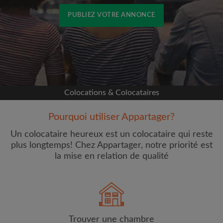
PUBLIEZ VOTRE ANNONCE
Inscrivez-vous avec Facebook
Nous ne publierons jamais sur votre page sans
votre accord
Colocations & Colocataires
OU
Pourquoi utiliser Appartager?
Loyer max par mois (€)
Un colocataire heureux est un colocataire qui reste
plus longtemps! Chez Appartager, notre priorité est
la mise en relation de qualité
Prénom
Trouver une chambre