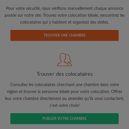
Pour votre sécurité, nous vérifions manuellement chaque annonce
postée sur notre site. Trouvez votre colocation idéale, rencontrez les
colocataires qui y habitent et organisez des visites.
TROUVER UNE CHAMBRE
Adresse email
Mot de passe
Trouver des colocataires
J'ai lu, compris et accepte les
Conditions d'utilisation
d'Appartager.be
et ai pris connaissance de la
Politique de
Confidentialité
Consultez les colocataires cherchant une chambre dans votre
région et trouver la personne idéale pour votre colocation. Offrez
leur votre chambre directement ou attendez qu'ils vous contactent,
CRÉER PROFIL
c'est votre choix!
Je souhaite recevoir des offres exclusives et des mises à
jour du compte par e-mail
PUBLIER VOTRE CHAMBRE