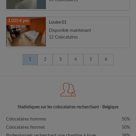
35 Colocataires
1.025 € pm
Louise 01
Disponible maintenant
12 Colocataires
1
2
3
4
5
6
Statistiques sur les colocataires recherchant - Belgique
Colocataires hommes
50%
Colocataires femmes
50%
Professionnels recherchant une chambre à louer
38%