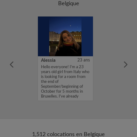
Belgique
30 ans
Alessia
23 ans
 m’appelle
Hello everyone! I'm a 23
0 ans et je suis
years old girl from Italy who
ois. Je vais
is looking for a room from
à Bruxelles pour
the end of
n stage Blue
September/beginning of
ommission
October for 5 months in
 du 1er octobre
Bruxelles. I've already
experienced li...
1,512 colocations en Belgique