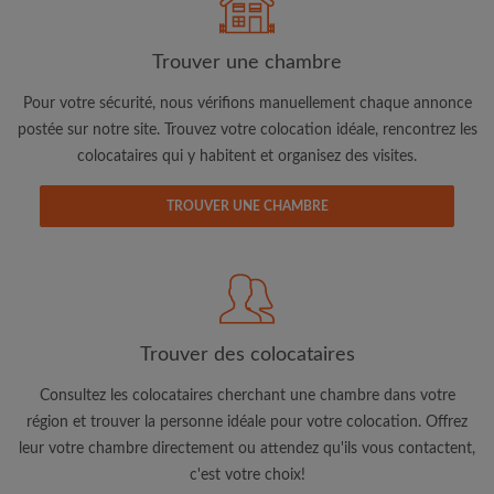
Trouver une chambre
Pour votre sécurité, nous vérifions manuellement chaque annonce
Adresse email
postée sur notre site. Trouvez votre colocation idéale, rencontrez les
colocataires qui y habitent et organisez des visites.
Mot de passe
TROUVER UNE CHAMBRE
J'ai lu, compris et accepte les
Conditions d'utilisation
d'Appartager.be
et ai pris connaissance de la
Politique de
Confidentialité
CRÉER PROFIL
Trouver des colocataires
Consultez les colocataires cherchant une chambre dans votre
Je souhaite recevoir des offres exclusives et des mises à
région et trouver la personne idéale pour votre colocation. Offrez
jour du compte par e-mail
leur votre chambre directement ou attendez qu'ils vous contactent,
c'est votre choix!