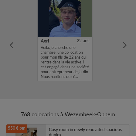
22 ans
Axrl
22 ans
m'appelle
Voilà, je cherche une
 cherche une
chambre, une collocation
ns une
pour mon fils de 22 ans qui
vec un loyer de
rentre dans la vie active. Il
profil vous
est engagé dans une société
envoyez moi un
pour entrepreneur de jardin
sh ou un email.
Nous habitons du cô...
...
768 colocations à Wezembeek-Oppem
550 € pm
Cosy room in newly renovated spacious
duplex