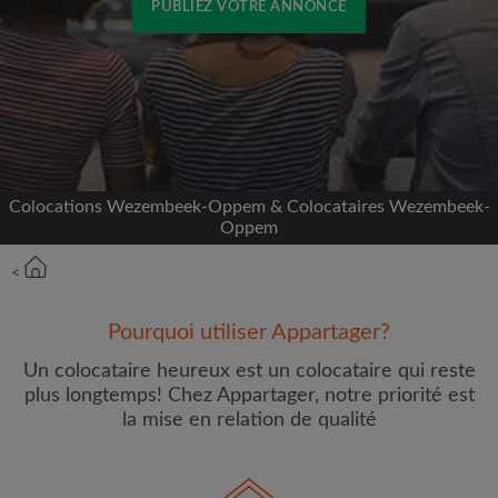
PUBLIEZ VOTRE ANNONCE
Inscrivez-vous avec Facebook
Nous ne publierons jamais sur votre page sans
votre accord
Colocations Wezembeek-Oppem & Colocataires Wezembeek-
OU
Oppem
Loyer max par mois (€)
<
Pourquoi utiliser Appartager?
Prénom
Un colocataire heureux est un colocataire qui reste
plus longtemps! Chez Appartager, notre priorité est
la mise en relation de qualité