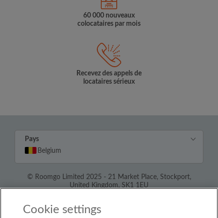
60 000 nouveaux
colocataires par mois
Recevez des appels de
locataires sérieux
Pays
Belgium
© Roomgo Limited 2025 - 21 Market Place, Stockport,
United Kingdom, SK1 1EU
Cookie settings