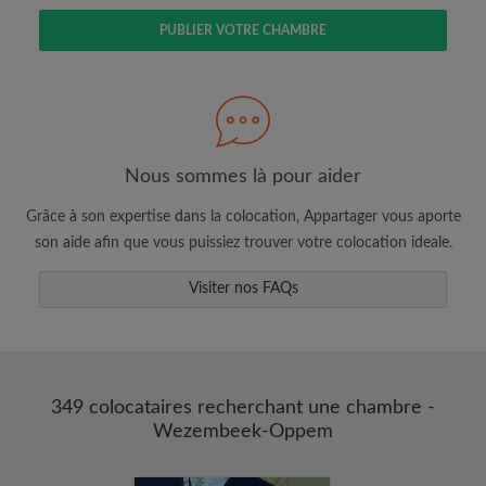
PUBLIER VOTRE CHAMBRE
Faites une recherche selon ce qui vous
semble important
Consultez les chambres et les profils des
colocataires
Nous sommes là pour aider
Sauvegardez vos recherches
Grâce à son expertise dans la colocation, Appartager vous aporte
Recevez des alertes pour toute nouvelle
son aide afin que vous puissiez trouver votre colocation ideale.
annonce correspondant à vos critères
Faites vos demandes de visites
Visiter nos FAQs
Faites part aux propriétaires et aux
colocataires de ce que vous cherchez
exactement
349 colocataires recherchant une chambre -
Wezembeek-Oppem